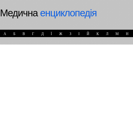
Медична
енциклопедія
А
Б
В
Г
Д
Ї
Ж
З
І
Й
К
Л
М
Н