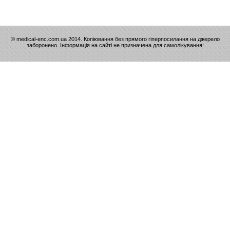
© medical-enc.com.ua 2014. Копіювання без прямого гіперпосилання на джерело
заборонено. Інформація на сайті не призначена для самолікування!