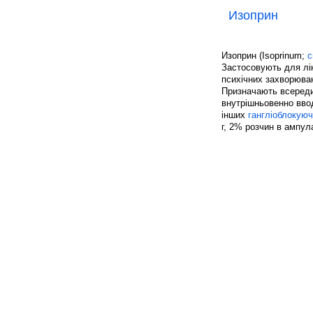
Изоприн
Изоприн (Isoprinum;
с
Застосовують для л
психічних захворюва
Призначають всередин
внутрішньовенно ввод
інших
гангліоблокуюч
г, 2% розчин в ампул