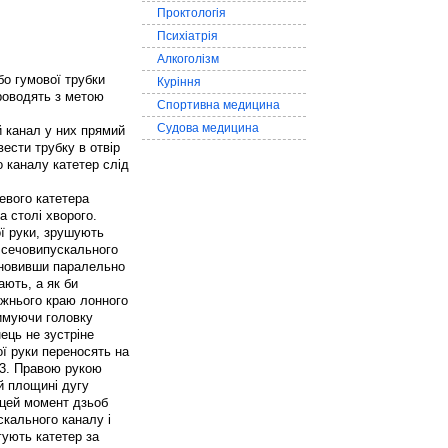
Проктологія
Психіатрія
Алкоголізм
о гумової трубки
Куріння
роводять з метою
Спортивна медицина
Судова медицина
й канал у них прямий
вести трубку в отвір
 каналу катетер слід
евого катетера
а столі хворого.
ї руки, зрушують
 сечовипускального
тановивши паралельно
ають, а як би
ижнього краю лонного
римуючи головку
нець не зустріне
ої руки переносять на
 3. Правою рукою
й площині дугу
 цей момент дзьоб
скального каналу і
гують катетер за