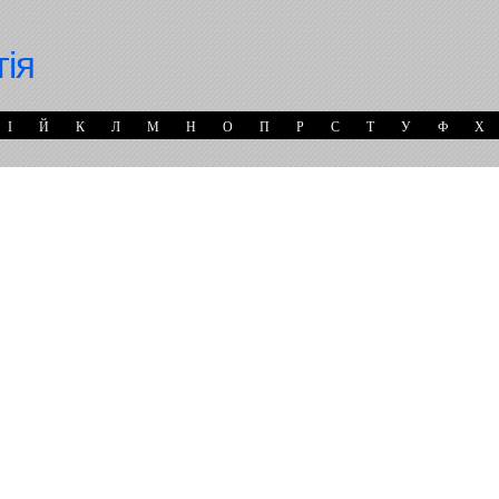
гія
І
Й
К
Л
М
Н
О
П
Р
С
Т
У
Ф
Х