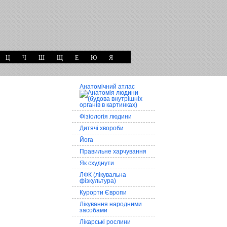
Ц
Ч
Ш
Щ
Е
Ю
Я
Анатомічний атлас
Фізіологія людини
Дитячі хвороби
Йога
Правильне харчування
Як схуднути
ЛФК (лікувальна
фізкультура)
Курорти Європи
Лікування народними
засобами
Лікарські рослини