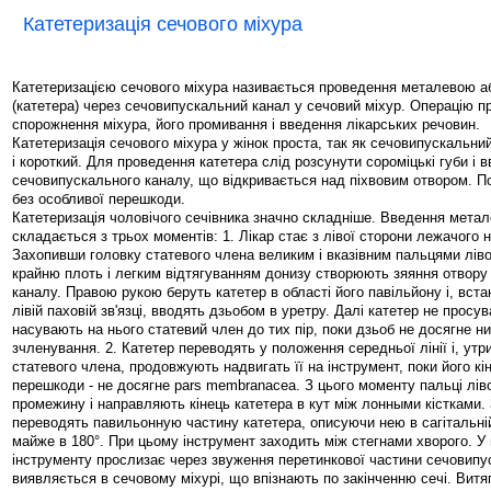
Катетеризація сечового міхура
Катетеризацією сечового міхура називається проведення металевою аб
(катетера) через сечовипускальний канал у сечовий міхур. Операцію п
спорожнення міхура, його промивання і введення лікарських речовин.
Катетеризація сечового міхура у жінок проста, так як сечовипускальни
і короткий. Для проведення катетера слід розсунути сороміцькі губи і в
сечовипускального каналу, що відкривається над піхвовим отвором. По
без особливої перешкоди.
Катетеризація чоловічого сечівника значно складніше. Введення метал
складається з трьох моментів: 1. Лікар стає з лівої сторони лежачого н
Захопивши головку статевого члена великим і вказівним пальцями ліво
крайню плоть і легким відтягуванням донизу створюють зяяння отвору
каналу. Правою рукою беруть катетер в області його павільйону і, вс
лівій паховій зв'язці, вводять дзьобом в уретру. Далі катетер не просув
насувають на нього статевий член до тих пір, поки дзьоб не досягне н
зчленування. 2. Катетер переводять у положення середньої лінії і, ут
статевого члена, продовжують надвигать її на інструмент, поки його кі
перешкоди - не досягне pars membranacea. З цього моменту пальці лів
промежину і направляють кінець катетера в кут між лонными кістками.
переводять павильонную частину катетера, описуючи нею в сагітальні
майже в 180°. При цьому інструмент заходить між стегнами хворого. У
інструменту прослизає через звуження перетинкової частини сечовипу
виявляється в сечовому міхурі, що впізнають по закінченню сечі. Витя