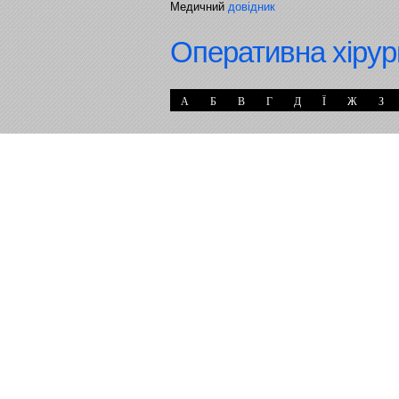
Медичний
довідник
Оперативна хірур
А
Б
В
Г
Д
Ї
Ж
З