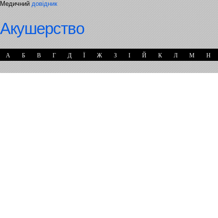
Медичний
довідник
Акушерство
А
Б
В
Г
Д
Ї
Ж
З
І
Й
К
Л
М
Н