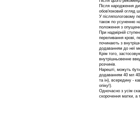
Після цього рекоменду
Після народження дит
обов'язковий огляд ш
У післяпологовому пе
також по усуненню н
положення з опущени
При надмірній ступе
переливання крові, п
починають з внутріш
додаванням до неї ме
Крім того, застосову
внутрішньовенне введ
розчинів.
Нарешті, можуть бути
додаванням 40 мл 40
та ін), всередину - к
опіку!).
Одночасно з усім ск
скорочення матки, а 