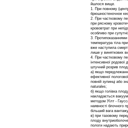
йшлося вище.
1. При повному (цен
брюшностеночное кес
2. При частковому пе
при рясному кровотечі
крововтрат при непід
особливо при супутні
3. Протипоказаннями 
температура тіла при
вже наступила смерт
лише у виняткових ви
4. При частковому пе
інтенсивної родової д
штучний розрив плодо
а) якщо передлежання
ефективної пологової
повній зупинці або з
naturales;
б) якщо голівка плод
накладається вакуум-
методом Уїлт - Гаусс
наявності блочного п
більший вага вантажу
в) при тазовому пере
плоду внутриоболоче
пологи надають приро