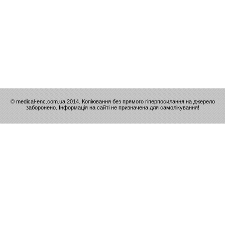
© medical-enc.com.ua 2014. Копіювання без прямого гіперпосилання на джерело
заборонено. Інформація на сайті не призначена для самолікування!