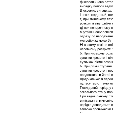
фіксованій (або вста
випадку пологи ведут
В окремих випадках, 
і нежиттєздатний, п
г) при змішаному та
розкритті зіву шийки 
д) при поперечному 
внутрішньооболонков
одразу по народженні
метрейриза може бути
Ні в якому разі не сл
неповному розкритті 
5. При низькому розт
зупинки кровотечі ці
сутичках після розр
6. При різкій ступен
зупинки кровотечі не
продовживши його і в 
Щодо кількості перел
пульсу, вміст гемогло
Послідовий період у 
загального стану поро
При задовільному стан
вичікування мимовіль
нерідко доводиться п
глибоко проникаючи в