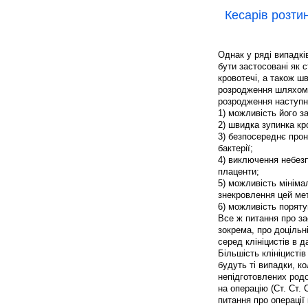
Кесарів розти
Однак у ряді випадкі
бути застосовані як с
кровотечі, а також ш
розродження шляхом о
розродження наступн
1) можливість його з
2) швидка зупинка кр
3) безпосереднє про
бактерії;
4) виключення небез
плаценти;
5) можливість мінімал
знекровлення цей ме
6) можливість поряту
Все ж питання про за
зокрема, про доцільн
серед клініцистів в 
Більшість клініцисті
будуть ті випадки, к
непідготовлених родо
на операцію (Ст. Ст. 
питання про операції