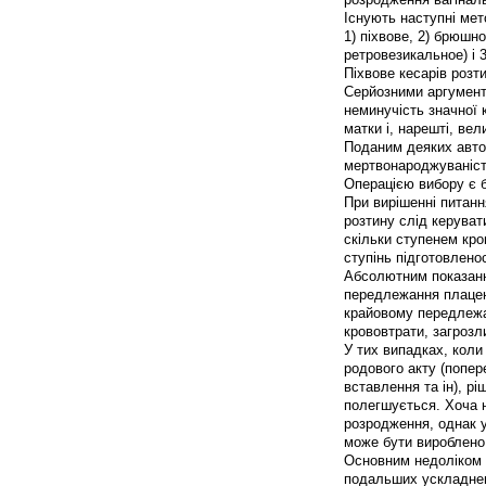
Існують наступні мет
1) піхвове, 2) брюшн
ретровезикальное) і 
Піхвове кесарів розт
Серйозними аргумента
неминучість значної 
матки і, нарешті, ве
Поданим деяких автор
мертвонароджуваніст
Операцією вибору є 
При вирішенні питанн
розтину слід керуват
скільки ступенем кров
ступінь підготовлено
Абсолютним показання
передлежання плацент
крайовому передлежан
крововтрати, загрозл
У тих випадках, кол
родового акту (попе
вставлення та ін), р
полегшується. Хоча 
розродження, однак у
може бути вироблено 
Основним недоліком к
подальших ускладнен