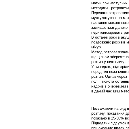
матки при наступних 
методики - ретровези
Переваги ретровезика
мускулатура тіла мат
настання механічною 
залишається далеко в
перитонизировать ра
В останні роки в аку
поздовжніх розрізів 
міхур.
Метод ретровезикальн
ще цілком збережена.
розтин у нижньому се
У випадках, підозріл
породіллі поза кліні
розтин. Однак через 
полі і тіснота остан
надривів очеревини і
в даний час цим мет
Незважаючи на ряд п
розтину, показання д
показано в 25-30% вс
Підводячи підсумок в
при окремих видах пе