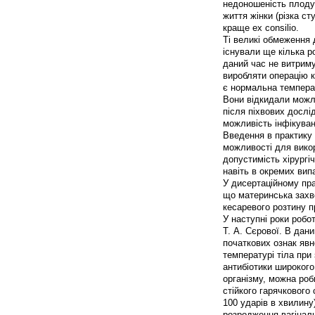
недоношеність плоду,
життя жінки (різка с
краще ex consilio.
Ті великі обмеження 
існували ще кілька р
даний час не витрим
виробляти операцію к
є нормальна температ
Вони відкидали можли
після піхвових дослі
можливість інфікуван
Введення в практику 
можливості для вико
допустимість хірургі
навіть в окремих випа
У дисертаційному пра
що материнська захв
кесаревого розтину п
У наступні роки робо
Т. А. Сєрової. В дан
початкових ознак явн
температурі тіла при
антибіотики широкого
організму, можна роб
стійкого гарячкового
100 ударів в хвилину)
розродження вагіналь