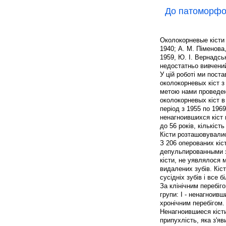
До патоморфол
Околокорневые кісти 
1940; А. М. Піменова,
1959, Ю. І. Вернадськи
недостатньо вивчени
У цій роботі ми пост
околокорневых кіст 
метою нами проведен
околокорневых кіст в 
період з 1955 по 196
ненагноившихся кіст 
до 56 років, кількіст
Кісти розташовувалис
З 206 оперованих кіс
депульпированными зу
кісти, не уявлялося 
видалених зубів. Кіс
сусідніх зубів і вс
За клінічним перебіг
групи: I - ненагноивши
хронічним перебігом.
Ненагноившиеся кісти
припухлість, яка з'