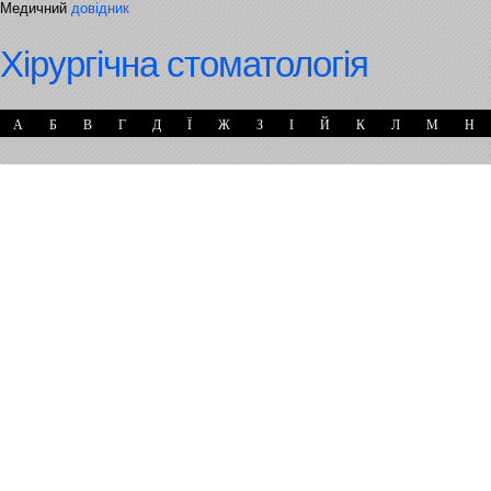
Медичний
довідник
Хірургічна стоматологія
А
Б
В
Г
Д
Ї
Ж
З
І
Й
К
Л
М
Н