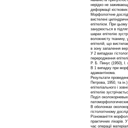
нерідко не заживающ
деформації кісткових
Морфологічне дослідж
вистелені циліндричн
епітелієм. При цьому
занурюється в підляг
шарах епітелію зустр
волокнисту тканину,
епітелій, що вистила
в зону запалення ве
У 2 випадках гістоло
переродження епітелі
Р. Б. Пинус (1950), І.
В 1 випадку при мор
адамантінома.
Результати проведени
Петрова, 1950, та ін.
епітеліального і зов
епітелію зустрічаєтьс
Поділ околокорневых 
патоморфологическим
В оболонках околокор
гістологічному дослі
Різноманіття морфоло
практичних лікарів. 
час операції матері