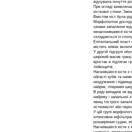
відчувала почуття ро
При огляді виявляла
кісткової стінки. Зм
Вмістом кіст була рі
Морфологічні дослідж
ознаки запалення від
ненагноившиеся кісти
складаються із сполу
Епітеліальний пласт 
містить ніяких включ
У другій підгрупі об
широкий масив гранул
вростає в підлягає г
лейкоцитів.
Нагноівшіеся кісти з 
області зубів та наяв
нездужання і підвище
набряк, гіперемія шк
В ряді випадків не вд
набряку і запальної і
явищ гострого запале
остеомієліт або пері
У цій групі морфолог
інтенсивна інфільтрац
розширення судин, ві
Нагноівшіеся кісти з
наявність припухлості