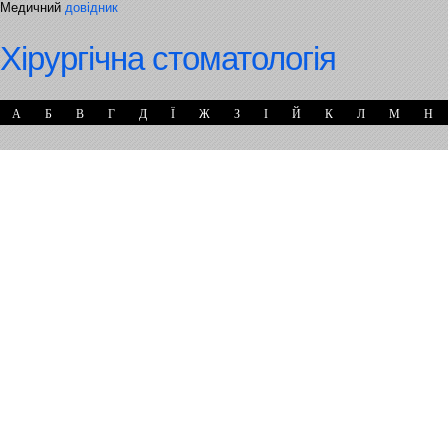
Медичний
довідник
Хірургічна стоматологія
А
Б
В
Г
Д
Ї
Ж
З
І
Й
К
Л
М
Н