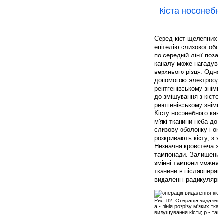
Кіста носонеб
Серед кіст щелепних 
епітелію слизової об
по середній лінії поз
каналу може нагадува
верхнього різця. Одн
допомогою электроод
рентгенівському знім
до змішування з кіст
рентгенівському знімк
Кісту носонебного ка
м'які тканини неба до
слизову оболонку і о
розкривають кісту, з
Незначна кровотеча 
тампонади. Залишений
змінні тампони можна
тканини в післяоперац
видаленні радикулярно
Рис. 82. Операція видале
а - лінія розрізу м'яких тк
вилущування кісти; р - та