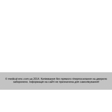
© medical-enc.com.ua 2014. Копіювання без прямого гіперпосилання на джерело
заборонено. Інформація на сайті не призначена для самолікування!