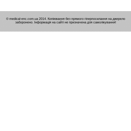
© medical-enc.com.ua 2014. Копіювання без прямого гіперпосилання на джерело
заборонено. Інформація на сайті не призначена для самолікування!