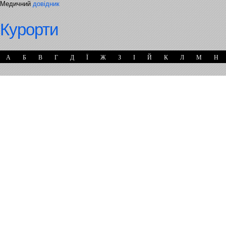
Медичний
довідник
Курорти
А
Б
В
Г
Д
Ї
Ж
З
І
Й
К
Л
М
Н