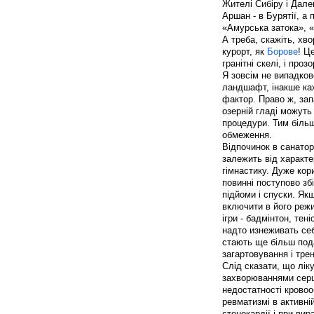
Жителі Сибіру і Дале
Аршан - в Бурятії, а 
«Амурська затока», «
А треба, скажіть, хв
курорт, як
Борове
! Ц
гранітні скелі, і прозо
Я зовсім не випадков
ландшафт, інакше ка
фактор. Право ж, зап
озерній гладі можуть
процедури. Тим біль
обмеження.
Відпочинок в санаторі
залежить від характе
гімнастику. Дуже кор
повинні поступово зб
підйоми і спуски. Як
включити в його режи
ігри - бадмінтон, тен
надто изнеживать себ
стають ще більш под
загартовування і тре
Слід сказати, що лік
захворюваннями серц
недостатності кровоо
ревматизмі в активні
стенокардії і при ви