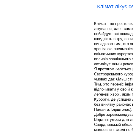
Клімат лікує с
Клімат - не просто я
лікування, але і сам
небайдужі всі «склад
швидкість вітру, соня
випадково тим, хто х
хронічною пневмоніє
кліматичних курортах
впливів зовнішнього 
активізує обмін речо
Я протягом багатьох 
Сестрорєцького курор
умовах дає більш стій
Тим, хто переніс інф
відпочивати у своїй 
легеневі хворі, яким 
Курорти, де успішно 
без винятку районах 
Паланга, Бірштонас), 
Добре зарекомендувал
Відмінні умови для л
Свердловській області
мальовничі скелі по бе