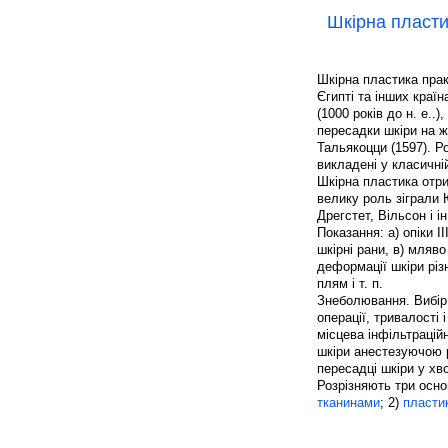
Шкірна пласт
Шкірна пластика прак
Єгипті та інших краї
(1000 років до н. е..
пересадки шкіри на ж
Тальякоцци (1597). Р
викладені у класичні
Шкірна пластика отри
велику роль зіграли 
Дрегстет, Вільсон і ін
Показання: а) опіки I
шкірні рани, в) мляв
деформації шкіри різ
плям і т. п.
Знеболювання. Вибір
операції, тривалості
місцева інфільтраційн
шкіри анестезуючою 
пересадці шкіри у хв
Розрізняють три осно
тканинами
; 2)
пласти