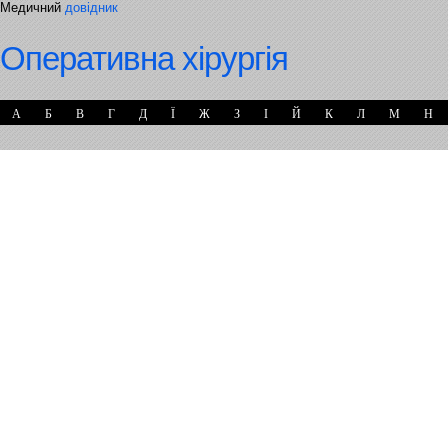
Медичний
довідник
Оперативна хірургія
А
Б
В
Г
Д
Ї
Ж
З
І
Й
К
Л
М
Н