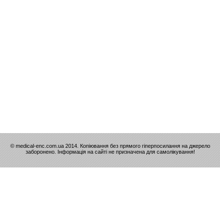
© medical-enc.com.ua 2014. Копіювання без прямого гіперпосилання на джерело
заборонено. Інформація на сайті не призначена для самолікування!