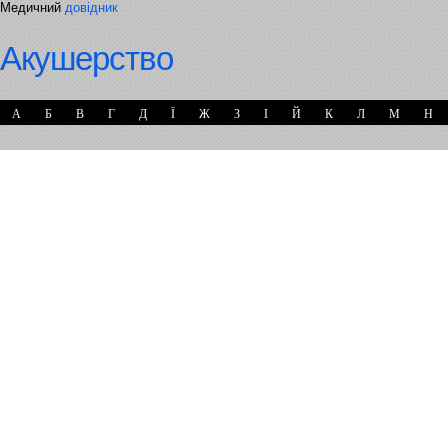
Медичний
довідник
Акушерство
А
Б
В
Г
Д
Ї
Ж
З
І
Й
К
Л
М
Н