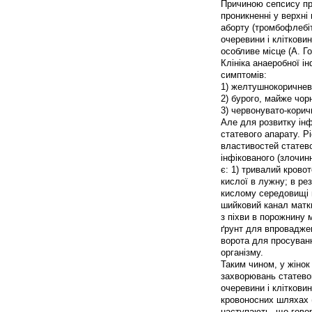
Причиною сепсису при
проникненні у верхні
аборту (тромбофлебіт
очеревини і кліткови
особливе місце (А. Г
Клініка анаеробної і
симптомів:
1) желтушнокоричнев
2) бурого, майже чор
3) червонувато-корич
Але для розвитку інф
статевого апарату. Р
властивостей статевог
інфікованого (злочи
є: 1) тривалий кровот
кислої в лужну; в рез
кислому середовищі п
шийковий канал матк
з піхви в порожнину 
ґрунт для впроваджен
ворота для просуванн
організму.
Таким чином, у жінок
захворювань статевог
очеревини і клітковин
кровоносних шляхах (
наступають, що говор