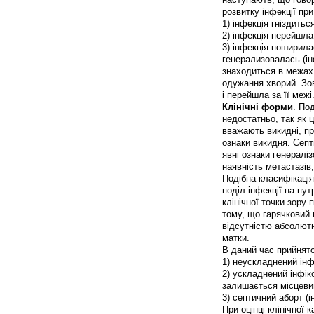
розвитку інфекції при
1) інфекція гніздиться
2) інфекція перейшла 
3) інфекція поширила
генерализовалась (ін
знаходиться в межах
одужання хворий. Зов
і перейшла за її межі
Клінічні форми
. По
недостатньо, так як 
вважають викидні, пр
ознаки викидня. Септ
явні ознаки генералі
наявність метастазів, 
Подібна класифікація
поділ інфекції на пут
клінічної точки зору
тому, що гарячковий 
відсутністю абсолютн
матки.
В даний час прийнято
1) неускладнений інф
2) ускладнений інфік
залишається місцеви
3) септичний аборт (і
При оцінці клінічної