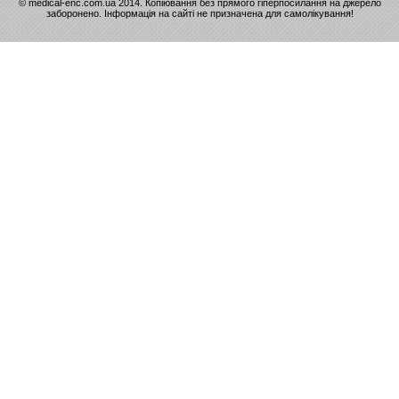
© medical-enc.com.ua 2014. Копіювання без прямого гіперпосилання на джерело
заборонено. Інформація на сайті не призначена для самолікування!