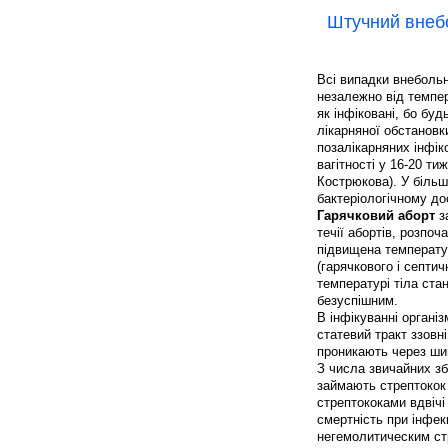
Штучний внеб
Всі випадки внебольн
незалежно від темпер
як інфіковані, бо бу
лікарняної обстановк
позалікарняних інфіко
вагітності у 16-20 т
Кострюкова). У більш
бактеріологічному до
Гарячковий аборт
за
течії абортів, розпо
підвищена температур
(гарячкового і септи
температурі тіла ста
безуспішним.
В інфікуванні органі
статевий тракт ззовні
проникають через ши
З числа звичайних зб
займають стрептокок і
стрептококами вдвічі
смертність при інфек
негемолитическим ст