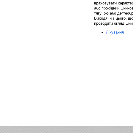
враховувати характер
або прохідний шийкови
тягучою або дегтеобр
Виходячи з цього, щ
проводити огляд ший
Лікування