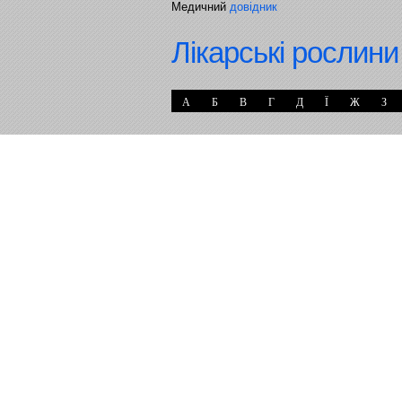
Медичний
довідник
Лікарські рослини
А
Б
В
Г
Д
Ї
Ж
З