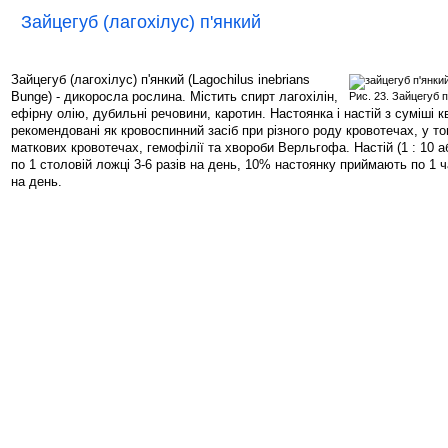
Зайцегуб (лагохілус) п'янкий
Зайцегуб (лагохілус) п'янкий (Lagochilus inebrians
Bunge) - дикоросла рослина. Містить спирт лагохілін,
Рис. 23. Зайцегуб п
ефірну олію, дубильні речовини, каротин. Настоянка і настій з суміші кв
рекомендовані як кровоспинний засіб при різного роду кровотечах, у то
маткових кровотечах, гемофілії та хвороби Верльгофа. Настій (1 : 10 а
по 1 столовій ложці 3-6 разів на день, 10% настоянку приймають по 1 ча
на день.