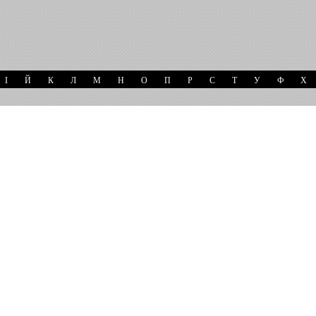
І
Й
К
Л
М
Н
О
П
Р
С
Т
У
Ф
Х