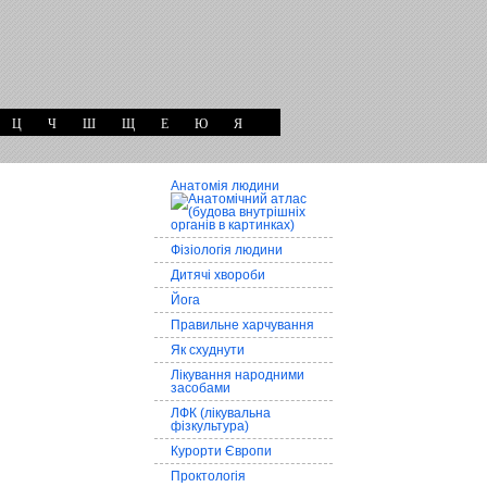
Ц
Ч
Ш
Щ
Е
Ю
Я
Анатомія людини
Фізіологія людини
Дитячі хвороби
Йога
Правильне харчування
Як схуднути
Лікування народними
засобами
ЛФК (лікувальна
фізкультура)
Курорти Європи
Проктологія