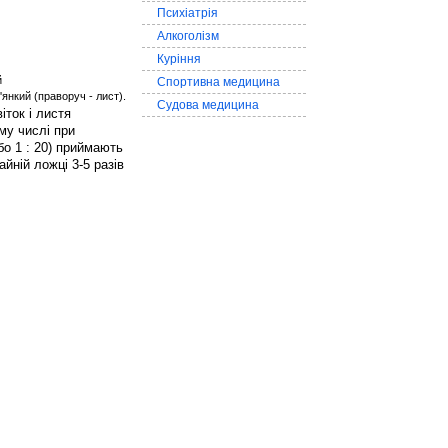
Психіатрія
Алкоголізм
Куріння
Спортивна медицина
'янкий (праворуч - лист).
Судова медицина
іток і листя
му числі при
бо 1 : 20) приймають
йній ложці 3-5 разів