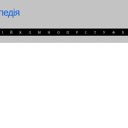
педія
І
Й
К
Л
М
Н
О
П
Р
С
Т
У
Ф
Х