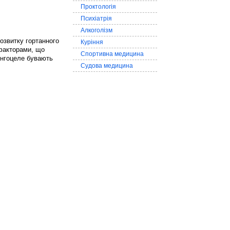
Проктологія
Психіатрія
Алкоголізм
розвитку гортанного
Куріння
 факторами, що
Спортивна медицина
ингоцеле бувають
Судова медицина