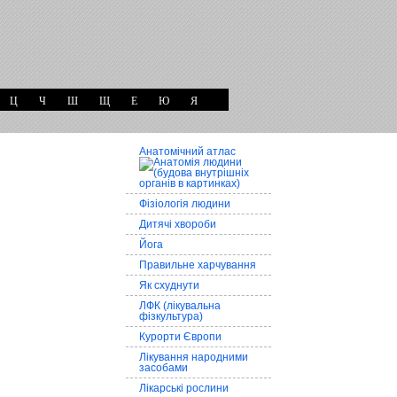
Ц
Ч
Ш
Щ
Е
Ю
Я
Анатомічний атлас
Фізіологія людини
Дитячі хвороби
Йога
Правильне харчування
Як схуднути
ЛФК (лікувальна
фізкультура)
Курорти Європи
Лікування народними
засобами
Лікарські рослини