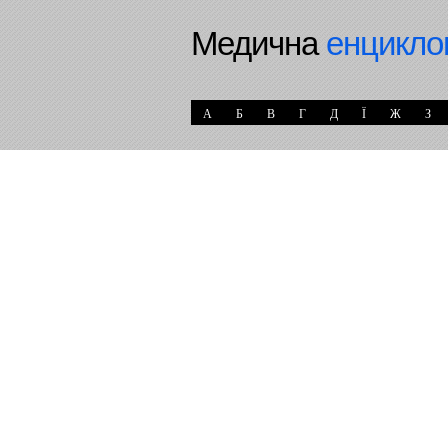
Медична
енцикло
А
Б
В
Г
Д
Ї
Ж
З