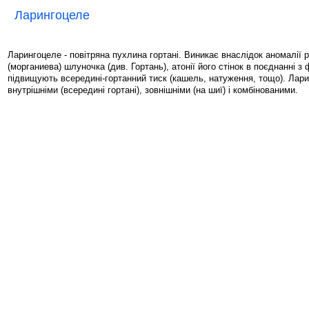
Ларингоцеле
Ларингоцеле - повітряна пухлина гортані. Виникає внаслідок аномалії 
(морганиева) шлуночка (див. Гортань), атонії його стінок в поєднанні з
підвищують всередині-гортанний тиск (кашель, натуження, тощо). Лар
внутрішніми (всередині гортані), зовнішніми (на шиї) і комбінованими.