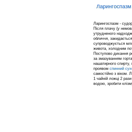
Ларингоспазм
Ларингоспазм - судор
Після плачу (у немов
утрудненого надходже
обличчя, закидається
супроводжується мляв
живота, холодним по
Поступово дихання р
за змазуванням горта
нашатирного спирту, 
проявом
спинний сух
самостійно з віком. 
1 чайній ложці 2 раз
водою, зробити кліз