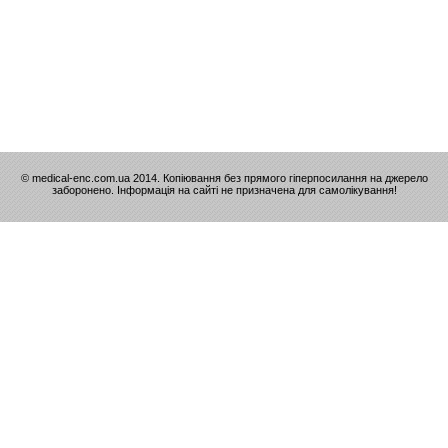
© medical-enc.com.ua 2014. Копіювання без прямого гіперпосилання на джерело
заборонено. Інформація на сайті не призначена для самолікування!