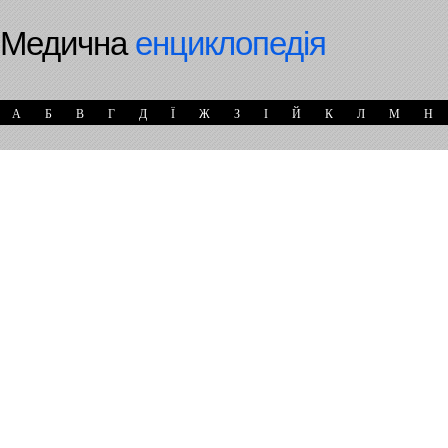
Медична
енциклопедія
А
Б
В
Г
Д
Ї
Ж
З
І
Й
К
Л
М
Н