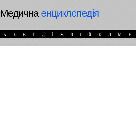
Медична
енциклопедія
А
Б
В
Г
Д
Ї
Ж
З
І
Й
К
Л
М
Н