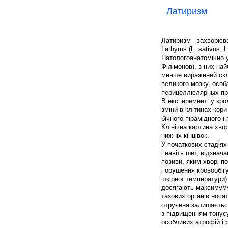
Латиризм
Латиризм - захворюв
Lathyrus (L. sativus, L
Патологоанатомічно у
Філімонов), з них на
менше виражений скле
великого мозку, осо
перицеллюлярных про
В експерименті у крол
зміни в клітинах кор
бічного пірамідного і
Клінічна картина хв
нижніх кінцівок.
У початкових стадіях 
і навіть шиї, відзна
позиви, яким хворі по
порушення кровообігу 
шкірної температури)
досягають максимуму,
тазових органів нося
отруєння залишається
з підвищенням тонусу
особливих атрофій і 