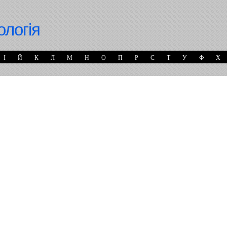
ологія
І
Й
К
Л
М
Н
О
П
Р
С
Т
У
Ф
Х