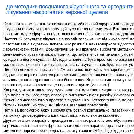
До методики поєднаного хірургічного та ортодонт
лікування макрогнатии верхньої щелепи
Останнім часом в клініках вивчається комбінований хірургічний і орто
лікування аномалій та деформацій зубо-щелепної системи. Важливою
цього методу є хірургічна підготовка щелепної кістки перед ортодонти
Наступний результат лікування аномалії залежить не від химерності д
пластинки або акуратних поперечних розпилів альвеолярного відростка,
характеристик травми. Враховуючи це, ми прагнули виробити методику 
мінімальною травматизацією тканин, що забезпечує оптимальні умови
ортодонтичного лікування. Методика повинна бути простою по виконан
малотравматичной та доступною для застосування в амбулаторних ум
Під провідниковою анестезією 2% розчином новокаїну ми виробляємо 
видалення перших премолярів верхньої щелепи і висічення через лунку
альвеолярного відростка на всю його товщу. Вершина цього трикутник
розташовуватися трохи вище порожнини лунки (малюнок).
Хворим, у яких в минулому були видалені один або обидва перших прем
був дефект зубного ряду, операцію виконують після розрізу слизової о
гребені альвеолярного відростка з видаленням кісткового клина до о
кістки - аналогічно тому, як і після видалення премолярів.
Потім за допомогою бору виробляють розпил кортикальної пластинки т
напрямку до серединного шва настільки, наскільки це можливо.
Другим етапом операції є проведення лінійних розпилів вестибулярної і
кортикальної пластинки фронтального ділянки верхньої щелепи в проек
міжальвеолярних перегородок на висоту коренів зубів. Підхід до кістк