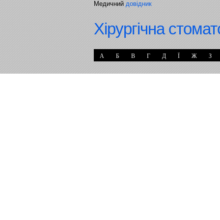
Медичний
довідник
Хірургічна стомат
А
Б
В
Г
Д
Ї
Ж
З