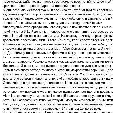
перегородок здійснюється через вертикально розсічений і отслоенный у
гребеня альвеолярного відростка ясенний сосочок.
Місця розпилів кісткової тканини промивають стерильним фізіологічни
видалення дрібних тирси і уламків компактного речовини. Ці відламки м
травмуючи в подальшому окістя і слизову оболонку, підтримують в ні
процес. Рани зашивають наглухо вузловими кетгутовими швами.
Апаратурний етап ортодонтичного лікування починається після зникне
приблизно на 8-10-й день після оперативного втручання. Застосовуєть
механічно діюча незнімна апаратура. На самому початку переміщують 
допомогою еластичної тяги. З того моменту, коли спостерігається дея
зміщення іклів, застосовують періодичну тягу на фронтальні зуби, для
використана знімна апаратура: апарат Айзенберга, змінна дуга Энгля, 
ін. Для впливу на фронтальний фрагмент можуть використовуватися сер
Після закінчення другого тижня після операції, при появі рухливості ф
фрагмента хворим Рекомендується масаж фронтального ділянки для 
Дистально. З цією ж метою використовували вправи для тренування кру
Термін активного ортодонтичного лікування макрогнатий верхньої щеле
хірургічних втручань визначався в 1,5-2,5 місяця. У всіх випадках, ко
дистальне зміщення фронтальних зубів, необхідно звертати увагу на к
Особливо це відноситься до положення іклів, так як, якщо ікла мають 
мезиально, після переміщення дистально може виникнути супраокклюзи
ретенционном періоді лікування макрогнатии верхньої щелепи доцільно 
місяці використовувати незнімні ретенційні апарати шинирующего тип
ретенційні апарати незнімної конструкції можуть бути замінені знімним
Наш досвід лікування макрогнатии верхньої щелепи комплексним мет
клінічному спостереженні за хворими 17 у віці від 15 до 26 років.
У всіх випадках ми спостерігали позитивні результати: співвідношення