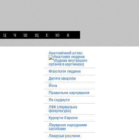
Ц
Ч
Ш
Щ
Е
Ю
Я
Анатомічний атлас
Фізіологія людини
Дитячі хвороби
Йога
Правильне харчування
Як схуднути
ЛФК (лікувальна
фізкультура)
Курорти Європи
Лікування народними
засобами
Лікарські рослини