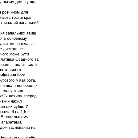
 цьому ділянці від
м розчином для
ають гострі краї і,
й тривалий запальний
ння запальних явищ,
ся в основному
дистально ікла за
ке дистальне
 чого може бути
платівка Осадчого та
едні і великі сили.
ронтального
зміщення його
гового м'яза рота.
пи після попередніх
ли планується
ут їх нахилу вперед.
різкий нахил
я цих зубів. У
хоча б на 1,5-2
у. В подальшому
и апаратами.
одом заснований на
 фронтальних зубів