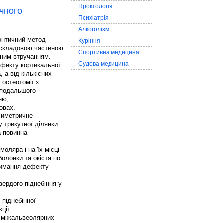
Проктологія
ичного
Психіатрія
Алкоголізм
донтичний метод
Куріння
 складовою частиною
Спортивна медицина
чним втручанням.
Судова медицина
ефекту кортикальної
 а від кількісних
остеотомії з
 подальшого
ню,
овах.
симетричне
 трикутної ділянки
а повинна
оляра і на їх місці
болонки та окістя по
тримання дефекту
вердого піднебіння у
 піднебінної
ції
и міжальвеолярних