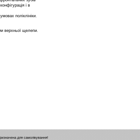
онфігурація і в
умовах поліклініки.
ии верхньої щелепи.
призначена для самолікування!