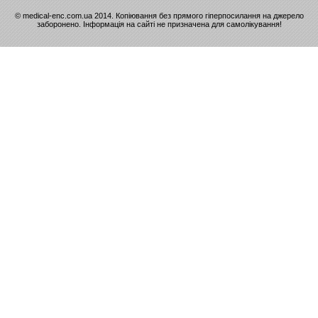
© medical-enc.com.ua 2014. Копіювання без прямого гіперпосилання на джерело
заборонено. Інформація на сайті не призначена для самолікування!