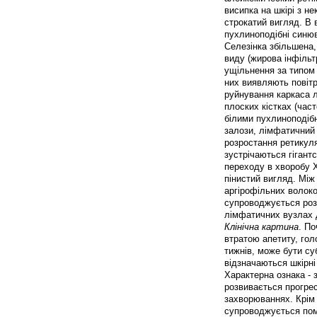
висипка на шкірі з н
строкатий вигляд. В 
пухлиноподібні синюв
Селезінка збільшена,
виду (жирова інфільт
ущільнення за типом і
них виявляють повітр
руйнування каркаса л
плоских кістках (час
білими пухлиноподіб
залози, лімфатичний 
розростання ретикуля
зустрічаються гігантс
переходу в хворобу 
пінистий вигляд. Між
аргірофільних волоко
супроводжується розл
лімфатичних вузлах 
Клінічна картина
. По
втратою апетиту, го
тижнів, може бути суб
відзначаються шкірні
Характерна ознака - 
розвивається прогрес
захворюваннях. Крім 
супроводжується помі