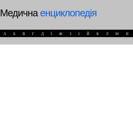
Медична
енциклопедія
А
Б
В
Г
Д
Ї
Ж
З
І
Й
К
Л
М
Н