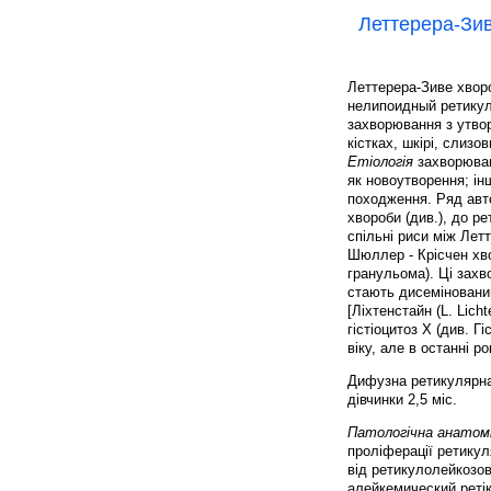
Леттерера-Зи
Леттерера-Зиве хвороб
нелипоидный ретикуло
захворювання з утвор
кістках, шкірі, слизо
Етіологія
захворюван
як новоутворення; ін
походження. Ряд автор
хвороби (див.), до р
спільні риси між Лет
Шюллер - Крісчен хво
гранульома). Ці захв
стають дисемінованим
[Ліхтенстайн (L. Lich
гістіоцитоз X (див. 
віку, але в останні р
Дифузна ретикулярна
дівчинки 2,5 міс.
Патологічна анатом
проліферації ретикул
від ретикулолейкозов
алейкемический реті