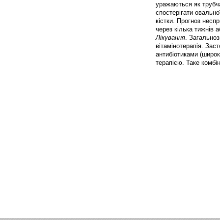
уражаються як трубча
спостерігати овально
кістки. Прогноз неспр
через кілька тижнів 
Лікування
. Загальноз
вітамінотерапія. Зас
антибіотиками (широ
терапією. Таке комбін