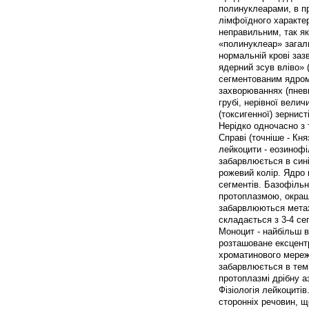
полинуклеарами, в п
лімфоїдного характер
неправильним, так як
«полинуклеар» загал
нормальній крові заз
ядерний зсув вліво» 
сегментованим ядром 
захворюваннях (пневм
грубі, нерівної вели
(токсигенної) зернис
Нерідко одночасно з 
Справі (точніше - Кня
лейкоцити - еозинофі
забарвлюється в сині
рожевий колір. Ядро 
сегментів. Базофільн
протоплазмою, окраши
забарвлюються метах
складається з 3-4 сег
Моноцит - найбільш в
розташоване ексцент
хроматинового мереж
забарвлюється в темн
протоплазмі дрібну а
Фізіологія лейкоцитів
сторонніх речовин, щ