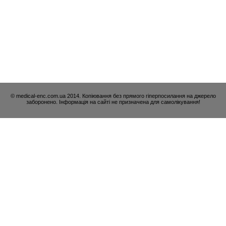
© medical-enc.com.ua 2014. Копіювання без прямого гіперпосилання на джерело
заборонено. Інформація на сайті не призначена для самолікування!