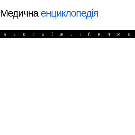
Медична
енциклопедія
А
Б
В
Г
Д
Ї
Ж
З
І
Й
К
Л
М
Н