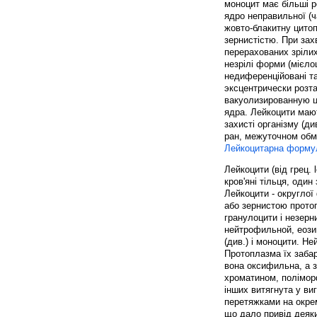
моноцит має більші р
ядро неправильної (ч
жовто-блакитну цитоп
зернистістю. При зах
перерахованих зрілих
незрілі форми (мієло
недиференційовані та
эксцентрически розт
вакуолизированную 
ядра. Лейкоцити маю
захисті організму (ди
ран, межуточном обмі
Лейкоцитарна форму
Лейкоцити (від грец. le
кров'яні тільця, один
Лейкоцити - округлої
або зернистою протоп
гранулоцити і незерни
нейтрофильной, еози
(див.) і моноцити. Не
Протоплазма їх заба
вона оксифильна, а з
хроматином, полімор
інших витягнута у виг
перетяжками на окрем
що дало привід деяки