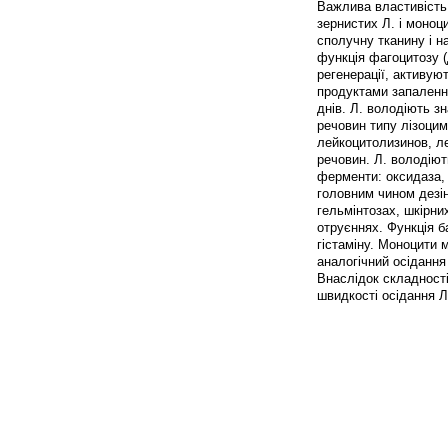
Важлива властивість 
зернистих Л. і моноц
сполучну тканину і н
функція фагоцитозу (
регенерації, активую
продуктами запалення
днів. Л. володіють з
речовин типу лізоцим
лейкоцитолизинов, ле
речовин. Л. володіют
ферменти: оксидаза,
головним чином дезін
гельмінтозах, шкірни
отруєннях. Функція б
гістаміну. Моноцити 
аналогічний осідання 
Внаслідок складності
швидкості осідання Л.