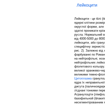
Лейкоцити
Лейкоцити - це білі (б
ядерні клітини розмір
округлої форми, але
здатні проникати кріз
русла. Нормальний вм
від 4000-5000 до 8000
лейкоцити, або грану
специфічну зернистіст
рис. 2). Залежно від
фарбуванні по Романо
на нейтрофільні, еоз
нейтрофільних лейкоц
фіолетового кольору
великої оранжево-чер
великими темно-фіол
Цитоплазма
гранулоц
ядра їх неправильної
джгута (паличкоядерн
з'єднані тонкими пер
Агранулоціти (лімфоц
базофильной (блакит
несегментірованним я