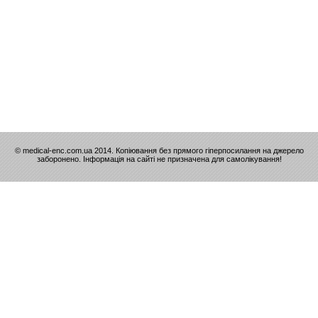
© medical-enc.com.ua 2014. Копіювання без прямого гіперпосилання на джерело
заборонено. Інформація на сайті не призначена для самолікування!