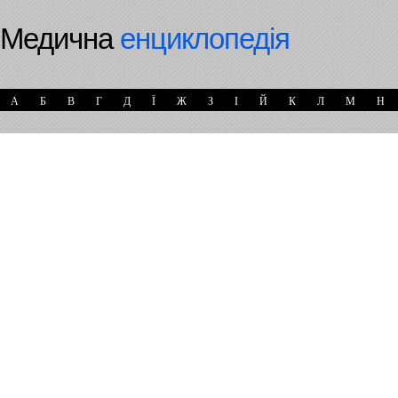
Медична
енциклопедія
А
Б
В
Г
Д
Ї
Ж
З
І
Й
К
Л
М
Н