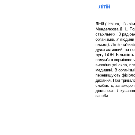
Літій
Літій (Lithium, Li) -
Менделєєва Д. І.. По
стабільних і 3 радіоа
організмів. У людини 
плазмі). Літій - м'яки
дуже активний, на по
лугу LiOH. Більшість
полум'я в карміново-
виробництві скла, пла
медицині. В організмі
перевищують фізіолог
дихання. При тривало
слабкість, запамороч
діяльності. Лікування
засоби.