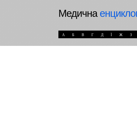
Медична
енцикло
А
Б
В
Г
Д
Ї
Ж
З