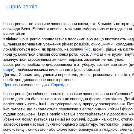
Lupus pernio
Lupus pernio - це хронічне захворювання шкіри, яке більшість авторів в
саркоида Бека. Етіологія неясна, можливо туберкульозне походження.
чином жінки.
Клінічно lupus pernio проявляється плоскими або дещо виступають над
щільними вогнищами ураження різних розмірів, синюшними і холодними
локалізуються вони, як правило, на обличчі (
ніс
, щоки), рідше на кистя
Іноді уражаються слизові оболонки рота, носа, лімфатичні вузли, внут
закінчується атрофічними змінами, виразок зазвичай не наступає.
Lupus pernio необхідно диференціювати з туберкульозним вовчаком (д
шкіри
) і лейкемическими висипаннями (див. Лейкози).
Догляд. Хворим слід уникати переохолодження, рекомендується їжа, б
необхідно диспансерне спостереження.
Прогноз
і лікування - див.
Саркоїдоз
.
Lupus pernio (озноблення вовчак) - хронічне захворювання нез'ясованої е
розглядається більшістю авторів як своєрідна форма саркоїдозу. Деяк
поліетіологічность, інші - на туберкульозну природу захворювання. Гіст
інфільтрати, що складаються переважно з епітеліоїдних клітин і фіброб
судини розширені. Lupus pernio частіше спостерігається у дорослих жін
Ураження локалізується зазвичай на обличчі, рідше - на кистях, стопах
захворювання частіше пухлиноподібного характеру, тестоватой, рідше
консистенції, синювато - або фіолетово-червонуваті з гладкою, злегка