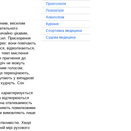
Проктологія
Психіатрія
Алкоголізм
еним, веселим
Куріння
гательного
Спортивна медицина
ичайно цікавим,
Судова медицина
 сил. Прискорення
орих: вони помічають
ся, відволікаються,
як темп мислення
е прагнення до
 річ не можуть
чним голосом;
ище переоцінюють,
тупають у випадкові
 худнуть. Сон
й характеризується
о відтворюються
жена отвлекаемость
міняють помилковими
ази вимовляють лише
тівливістю. Хворі
ій мірі рухового