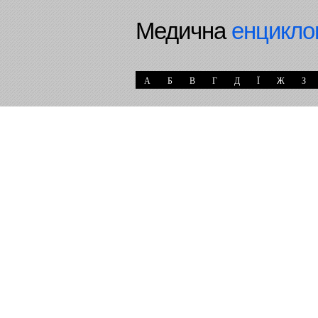
Медична
енцикло
А
Б
В
Г
Д
Ї
Ж
З