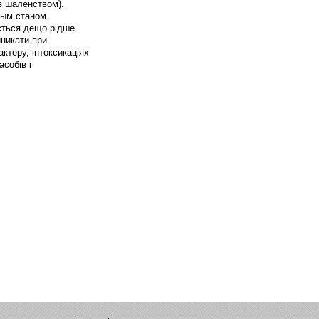
з шаленством).
ным станом.
ається дещо рідше
никати при
ктеру, інтоксикаціях
собів і