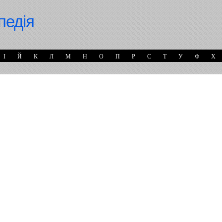
педія
І
Й
К
Л
М
Н
О
П
Р
С
Т
У
Ф
Х