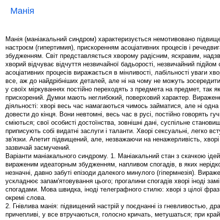
Манія
Манія (маніакальний синдром) характеризується немотивовано підвищ
настроєм (гипертимия), прискоренням асоціативних процесів і речедви
збудженням. Світ представляється хворому радісним, яскравим, надзв
хворий відчуває відчуття незвичайної бадьорості, незвичайний підйом
асоціативних процесів виражається в мінливості, лабільності уваги хв
все, аж до найдрібніших деталей, але ні на чому не можуть зосередити
у своїх міркуваннях постійно переходять з предмета на предмет, так 
прискорений. Думки мають неглибокий, поверховий характер. Виражен
діяльності: хворі весь час намагаються чимось займатися, але ні одна
довести до кінця. Вони невтомні, весь час в русі, постійно говорять гу
сміються; свої особисті достоїнства, зовнішні дані, суспільне станов
приписують собі видатні заслуги і таланти. Хворі сексуальні, легко вс
зв'язки. Апетит підвищений, але, незважаючи на ненажерливість, хворі
зазвичай засмучений.
Варіанти маніакального синдрому. 1. Маніакальний стан з скачкою іде
вираженим идеаторным збудженням, напливом спогадів, в яких нерідк
незначні, давно забуті епізоди далекого минулого (гіпермнезія). Вира
ускладнює запам'ятовування цього; прогалини спогадів хворі іноді за
спогадами. Мова швидка, іноді телеграфного стилю: хворі з цілої фр
окремі слова.
2. Гнівлива манія: підвищений настрій у поєднанні із гневливостью, дра
причепливі, у все втручаються, голосно кричать, метушаться; при крайн