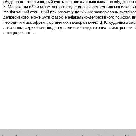
збудження - агресивні, руйнують все навколо (маніакальне збудження 
3. Маніакальний синдром легкого ступеня називається гипоманиакаль
Маніакальний стан, який при розвитку психічних захворювань зустріч
депресивного, може бути фазою маніакально-депресивного психозу, ви
періодичній шизофренії, органічних захворюваннях ЦНС судинного хара
алкоголем, акрихином, іноді під впливом стимулюючих психотропних за
антидепресантів.