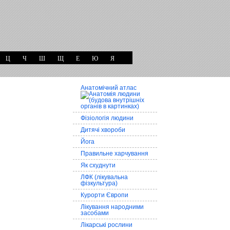
Ц
Ч
Ш
Щ
Е
Ю
Я
Анатомічний атлас
Фізіологія людини
Дитячі хвороби
Йога
Правильне харчування
Як схуднути
ЛФК (лікувальна
фізкультура)
Курорти Європи
Лікування народними
засобами
Лікарські рослини