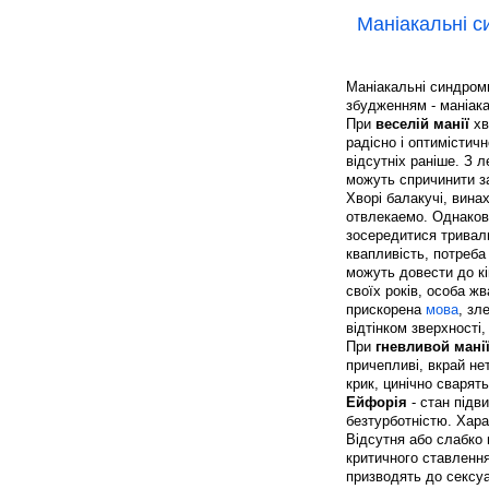
Маніакальні 
Маніакальні синдром
збудженням - маніака
При
веселій манії
хв
радісно і оптимістичн
відсутніх раніше. З 
можуть спричинити за
Хворі балакучі, винах
отвлекаемо. Однаков
зосередитися тривал
квапливість, потреба
можуть довести до к
своїх років, особа жв
прискорена
мова
, зл
відтінком зверхності,
При
гневливой мані
причепливі, вкрай не
крик, цинічно сварят
Ейфорія
- стан підв
безтурботністю. Хара
Відсутня або слабко 
критичного ставлення
призводять до сексуа