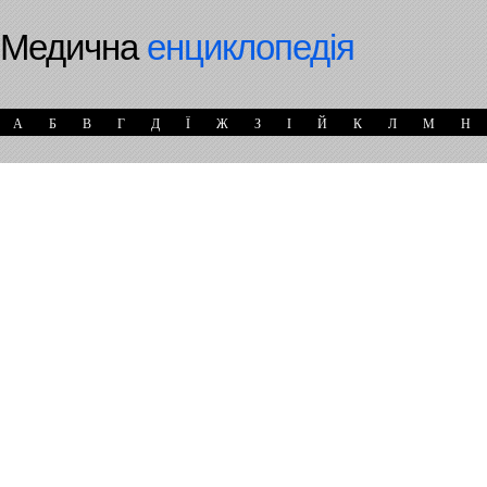
Медична
енциклопедія
А
Б
В
Г
Д
Ї
Ж
З
І
Й
К
Л
М
Н