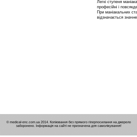
Легкі ступеня маніак
професійні і повсякд
При маніакальних ст
відзначається значне 
© medical-enc.com.ua 2014. Копіювання без прямого гіперпосилання на джерело
заборонено. Інформація на сайті не призначена для самолікування!