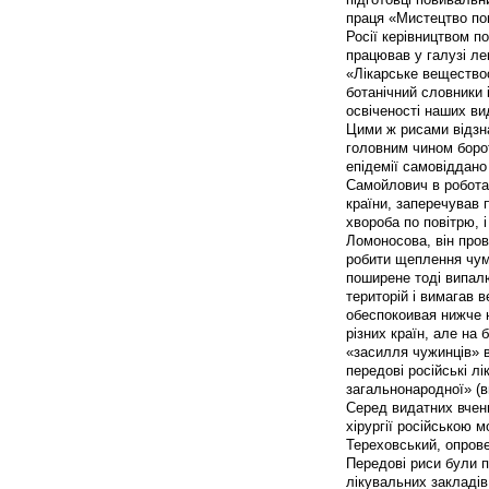
праця «Мистецтво пов
Росії керівництвом п
працював у галузі ле
«Лікарське веществос
ботанічний словники 
освіченості наших вид
Цими ж рисами відзна
головним чином борот
епідемії самовіддано 
Самойлович в роботах
країни, заперечував 
хвороба по повітрю, 
Ломоносова, він про
робити щеплення чум
поширене тоді випал
територій і вимагав 
обеспокоивая нижче 
різних країн, але на
«засилля чужинців» в
передові російські лі
загальнонародної» (в
Серед видатних вчени
хірургії російською 
Тереховський, опрове
Передові риси були п
лікувальних закладів