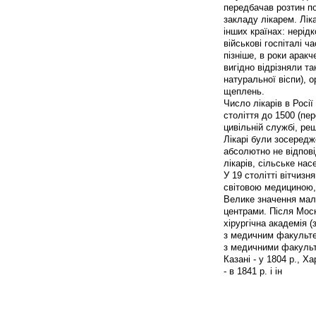
передбачав розтин п
закладу лікарем. Лік
інших країнах: нерідк
військові госпіталі 
пізніше, в роки аракч
вигідно відрізняли т
натуральної віспи), о
щеплень.
Число лікарів в Росії
століття до 1500 (пе
цивільній службі, реш
Лікарі були зосередж
абсолютно не відпов
лікарів, сільське на
У 19 столітті вітчизн
світовою медициною, 
Велике значення мала
центрами. Після Моск
хірургічна академія (
з медичним факультет
з медичними факультет
Казані - у 1804 р., Х
- в 1841 р. і ін