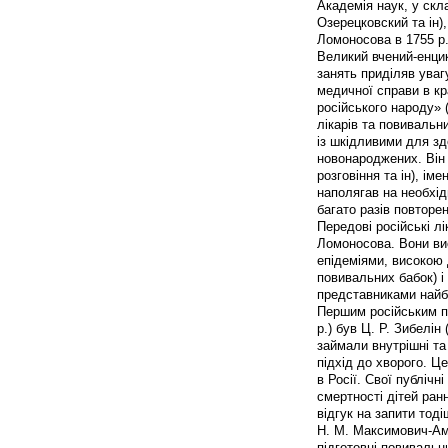
Академія наук, у скла
Озерецковский та ін),
Ломоносова в 1755 р.
Великий вчений-енцик
занять приділяв уваг
медичної справи в кр
російського народу» 
лікарів та повивальни
із шкідливими для зд
новонароджених. Він 
розговіння та ін), і
наполягав на необхідн
багато разів повторен
Передові російські л
Ломоносова. Вони вис
епідеміями, високою 
повивальних бабок) і
представниками найб
Першим російським п
р.) був Ц. Р. Зибелі
займали внутрішні та
підхід до хворого. Ц
в Росії. Свої публічн
смертності дітей ра
відгук на запити тоді
Н. М. Максимович-Амб
підготовці повивальн