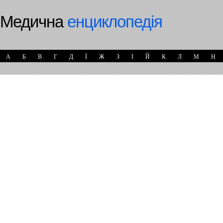
Медична
енциклопедія
А
Б
В
Г
Д
Ї
Ж
З
І
Й
К
Л
М
Н