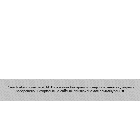
© medical-enc.com.ua 2014. Копіювання без прямого гіперпосилання на джерело
заборонено. Інформація на сайті не призначена для самолікування!