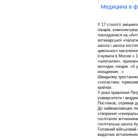
Медицина в фе
У 17 столітті зміцни
лікарів, комплектува
покладалися на «Апте
аптекарської «палати
школа і школа костоп
цивільного населення 
існувала в Москві з 1
«шпитален»; призначе
молодих лікарів: «II
изощрение...»
Швидкому зростанню н
схоластики, тормози
країнах.
У роки правління Пет
університети і академ
Постніков, отримав д
До найважливіших пер
створення «генеральн
госпіталях вітчизнян
госпітальна школа бу
Головний військовий 
видатних вітчизняних