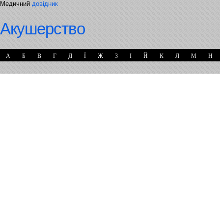
Медичний
довідник
Акушерство
А
Б
В
Г
Д
Ї
Ж
З
І
Й
К
Л
М
Н