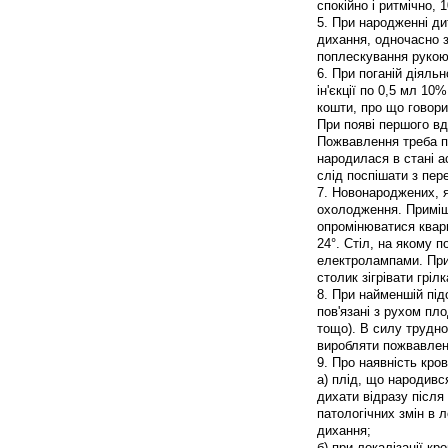
спокійно і ритмічно, 1
5. При народженні ди
дихання, одночасно з
поплескування рукою 
6. При поганій діяль
ін'єкції по 0,5 мл 10
кошти, про що говор
При появі першого вд
Пожвавлення треба п
народилася в стані а
слід поспішати з пер
7. Новонароджених, як
охолодження. Приміщ
опромінюватися квар
24°. Стіл, на якому 
електролампами. При
столик зігрівати грі
8. При найменшій під
пов'язані з рухом пл
тощо). В силу трудно
виробляти пожвавлен
9. Про наявність кро
а) плід, що народивс
дихати відразу після
патологічних змін в 
дихання;
б) при локалізації к