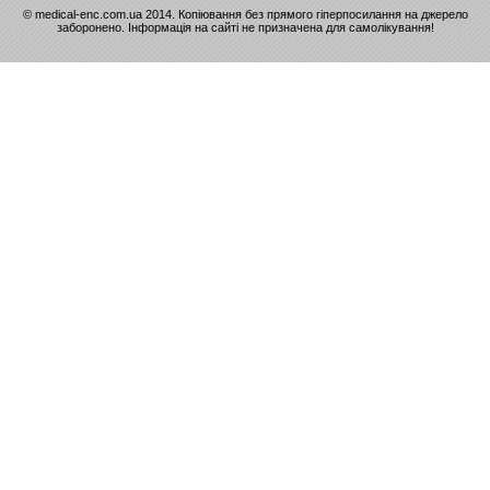
© medical-enc.com.ua 2014. Копіювання без прямого гіперпосилання на джерело
заборонено. Інформація на сайті не призначена для самолікування!