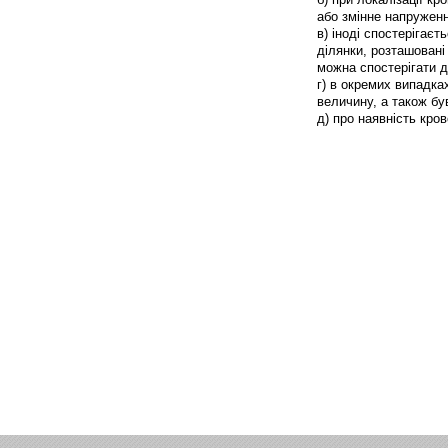
або змінне напруженн
в) іноді спостерігаєт
ділянки, розташовані
можна спостерігати 
г) в окремих випадках
величину, а також бу
д) про наявність кров