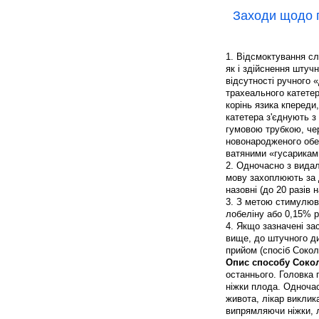
Заходи щодо п
1. Відсмоктування сл
як і здійснення штуч
відсутності ручного 
трахеального катетер
корінь язика кпереди
катетера з'єднують з
гумовою трубкою, чер
новонародженого обе
ватяними «гусарикам
2. Одночасно з видал
мову захоплюють за 
назовні (до 20 разів 
3. З метою стимулюва
лобеліну або 0,15% р
4. Якщо зазначені за
вище, до штучного д
прийом (спосіб Сокол
Опис способу Соко
останнього. Головка 
ніжки плода. Одночас
живота, лікар виклик
випрямляючи ніжки, л