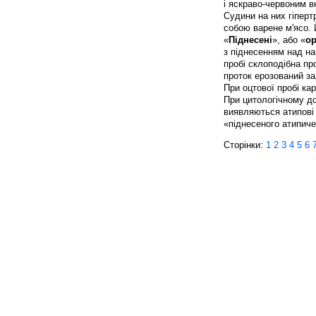
і яскраво-червоним в
Судини на них гіперт
собою варене м'ясо. 
«
Піднесені
», або «
ор
з піднесенням над н
пробі склоподібна пр
проток ерозований з
При оцтової пробі ка
При цитологічному до
виявляються атипові 
«піднесеного атипиче
Сторінки:
1
2
3
4
5
6