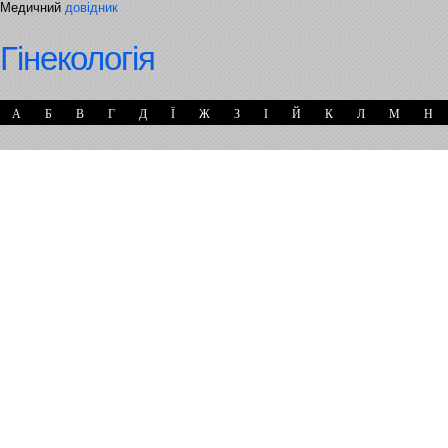
Медичний
довідник
Гінекологія
А
Б
В
Г
Д
Ї
Ж
З
І
Й
К
Л
М
Н