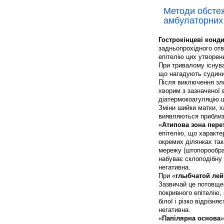
Методи обстеж
амбулаторних
Гострокінцеві конд
задньопрохідного отво
епітелію цих утворен
При тривалому існува
що нагадують судини
Після виключення зло
хворим з зазначеної
діатермокоагуляцію 
Зміни шийки матки, х
виявляються приблизн
«
Атипова зона пере
епітелію, що характе
окремих ділянках так
мережу (штопорообраз
набуває склоподібну 
негативна.
При «
глыбчатой лей
Зазвичай це потовще
покривного епітелію,
білої і різко відрізн
негативна.
«
Папілярна основа
»