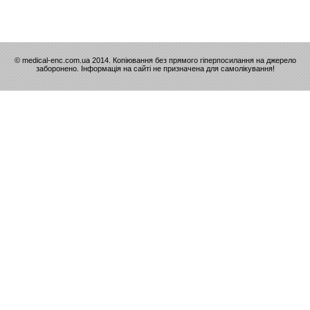
© medical-enc.com.ua 2014. Копіювання без прямого гіперпосилання на джерело
заборонено. Інформація на сайті не призначена для самолікування!