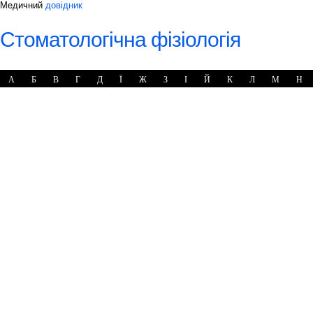
Медичний
довідник
Стоматологічна фізіологія
А
Б
В
Г
Д
Ї
Ж
З
І
Й
К
Л
М
Н