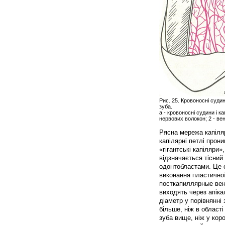
Рис. 25. Кровоносні судин
зуба.
а - кровоносні судини і к
нервових волокон; 2 - вен
Рясна мережа капіляр
капілярні петлі прон
«гігантські капіляри
відзначається тісний
одонтобластами. Це 
виконання пластичної 
посткапиллярные вену
виходять через апіка
діаметр у порівнянні 
більше, ніж в області
зуба вище, ніж у кор