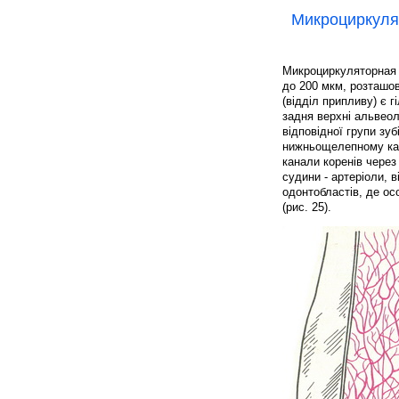
Микроциркуля
Микроциркуляторная 
до 200 мкм, розташов
(відділ припливу) є г
задня верхні альвеоля
відповідної групи зу
нижньощелепному кана
канали коренів через 
судини - артеріоли, в
одонтобластів, де ос
(рис. 25).