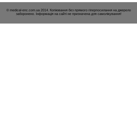
© medical-enc.com.ua 2014. Копіювання без прямого гіперпосилання на джерело
заборонено. Інформація на сайті не призначена для самолікування!