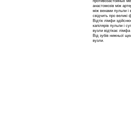
противозастойных мех
анастомозів між арте
між венами пульпи і
свідчить про великі 
Відтік лімфи здійсн
капілярів пульпи і с
вузли відтікає лімфа 
Від зубів нижньої ще
вузли.