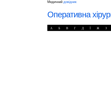
Медичний
довідник
Оперативна хірур
А
Б
В
Г
Д
Ї
Ж
З