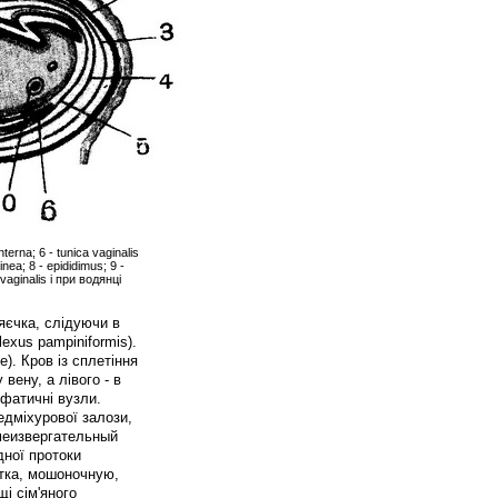
nterna; 6 - tunica vaginalis
nea; 8 - epididimus; 9 -
vaginalis і при водянці
 яєчка, слідуючи в
exus pampiniformis).
). Кров із сплетіння
вену, а лівого - в
мфатичні вузли.
едміхурової залози,
емеизвергательный
дної протоки
атка, мошоночную,
і сім'яного