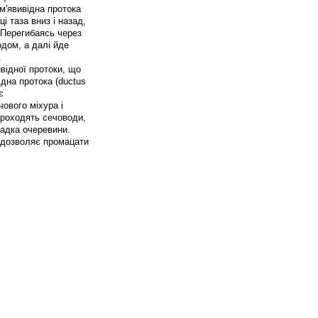
м'явивідна протока
і таза вниз і назад,
 Перегибаясь через
одом, а далі йде
.
відної протоки, що
ідна протока (ductus
є
ового міхура і
проходять сечоводи,
ладка очеревини.
 дозволяє промацати