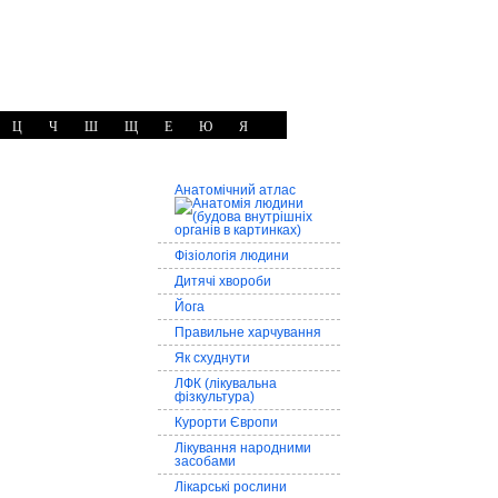
Ц
Ч
Ш
Щ
Е
Ю
Я
Анатомічний атлас
Фізіологія людини
Дитячі хвороби
Йога
Правильне харчування
Як схуднути
ЛФК (лікувальна
фізкультура)
Курорти Європи
Лікування народними
засобами
Лікарські рослини