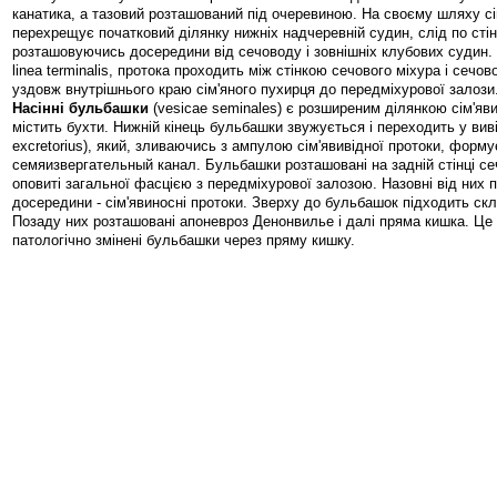
канатика, а тазовий розташований під очеревиною. На своєму шляху сі
перехрещує початковий ділянку нижніх надчеревній судин, слід по стінц
розташовуючись досередини від сечоводу і зовнішніх клубових судин.
linea terminalis, протока проходить між стінкою сечового міхура і сечов
уздовж внутрішнього краю сім'яного пухирця до передміхурової залози
Насінні бульбашки
(vesicae seminales) є розширеним ділянкою сім'яви
містить бухти. Нижній кінець бульбашки звужується і переходить у вив
excretorius), який, зливаючись з ампулою сім'явивідної протоки, форму
семяизвергательный канал. Бульбашки розташовані на задній стінці сеч
оповиті загальної фасцією з передміхурової залозою. Назовні від них 
досередини - сім'явиносні протоки. Зверху до бульбашок підходить ск
Позаду них розташовані апоневроз Денонвилье і далі пряма кишка. Це
патологічно змінені бульбашки через пряму кишку.