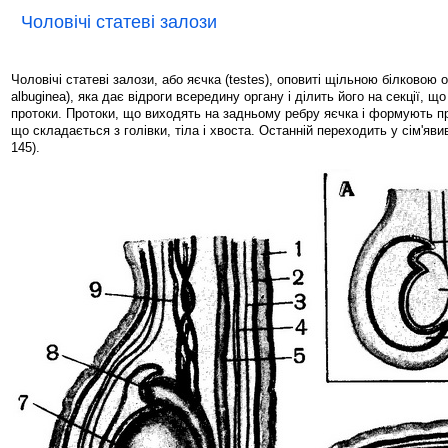
Чоловічі статеві залози
Чоловічі статеві залози, або яєчка (testes), оповиті щільною білковою 
albuginea), яка дає відроги всередину органу і ділить його на секції, що
протоки. Протоки, що виходять на задньому ребру яєчка і формують при
що складається з голівки, тіла і хвоста. Останній переходить у сім'яви
145).