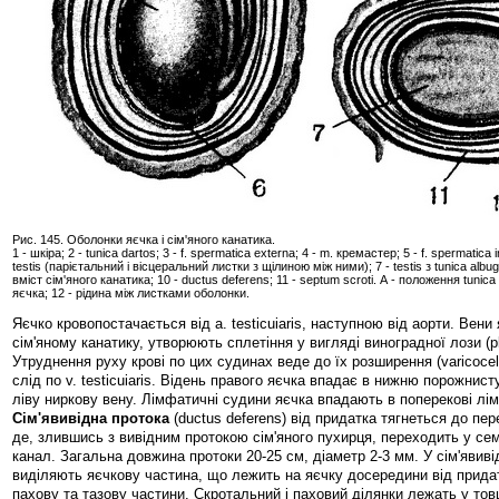
Рис. 145. Оболонки яєчка і сім'яного канатика.
1 - шкіра; 2 - tunica dartos; 3 - f. spermatica externa; 4 - m. кремастер; 5 - f. spermatica i
testis (парієтальний і вісцеральний листки з щілиною між ними); 7 - testis з tunica albugi
вміст сім'яного канатика; 10 - ductus deferens; 11 - septum scroti. А - положення tunica 
яєчка; 12 - рідина між листками оболонки.
Яєчко кровопостачається від a. testicuiaris, наступною від аорти. Вени
сім'яному канатику, утворюють сплетіння у вигляді виноградної лози (pl
Утруднення руху крові по цих судинах веде до їх розширення (varicocele
слід по v. testicuiaris. Відень правого яєчка впадає в нижню порожнисту 
ліву ниркову вену. Лімфатичні судини яєчка впадають в поперекові лі
Сім'явивідна протока
(ductus deferens) від придатка тягнеться до пер
де, злившись з вивідним протокою сім'яного пухирця, переходить у с
канал. Загальна довжина протоки 20-25 см, діаметр 2-3 мм. У сім'явиві
виділяють яєчкову частина, що лежить на яєчку досередини від прид
пахову та тазову частини. Скротальний і паховий ділянки лежать у товщ