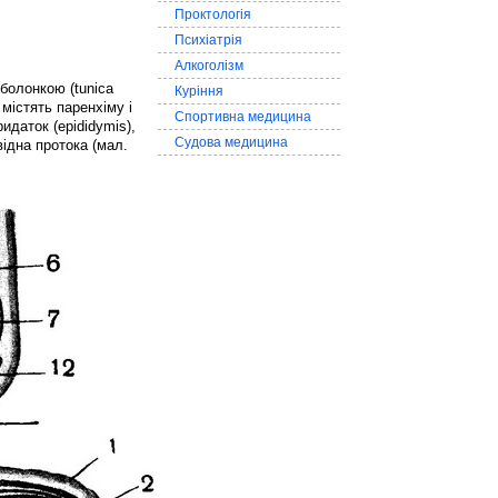
Проктологія
Психіатрія
Алкоголізм
оболонкою (tunica
Куріння
 містять паренхіму і
Спортивна медицина
даток (epididymis),
Судова медицина
відна протока (мал.