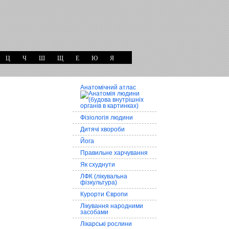
Ц
Ч
Ш
Щ
Е
Ю
Я
Анатомічний атлас
Фізіологія людини
Дитячі хвороби
Йога
Правильне харчування
Як схуднути
ЛФК (лікувальна
фізкультура)
Курорти Європи
Лікування народними
засобами
Лікарські рослини