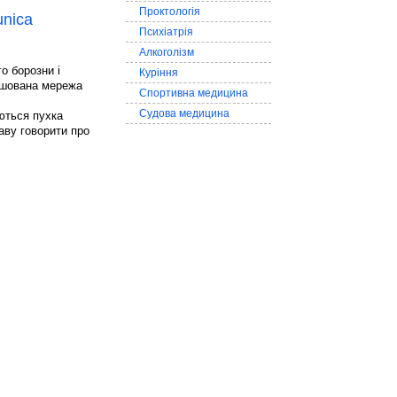
Проктологія
unica
Психіатрія
Алкоголізм
о борозни і
Куріння
ташована мережа
Спортивна медицина
Судова медицина
ються пухка
аву говорити про