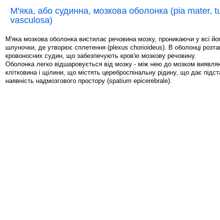
М'яка, або судинна, мозкова оболонка (pia mater, t
vasculosa)
М'яка мозкова оболонка вистилає речовина мозку, проникаючи у всі йог
шлуночки, де утворює сплетення (plexus chorioideus). В оболонці роз
кровоносних судин, що забезпечують кров'ю мозкову речовину.
Оболонка легко відшаровується від мозку - між нею до мозком виявля
клітковина і щілини, що містять цереброспінальну рідину, що дає підст
наявність надмозгового простору (spatium epicerebrale).