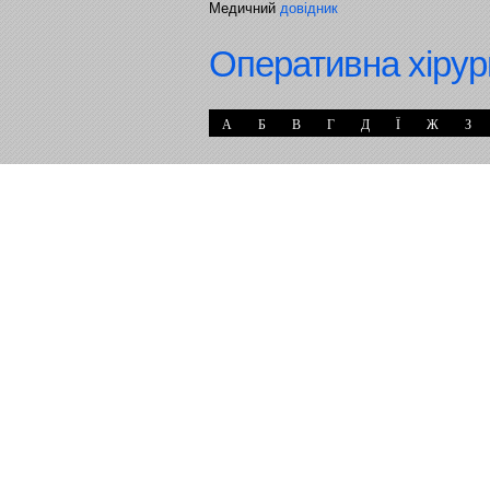
Медичний
довідник
Оперативна хірур
А
Б
В
Г
Д
Ї
Ж
З