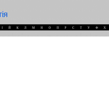
гія
І
Й
К
Л
М
Н
О
П
Р
С
Т
У
Ф
Х