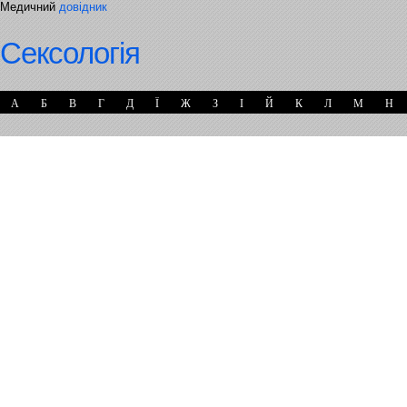
Медичний
довідник
Сексологія
А
Б
В
Г
Д
Ї
Ж
З
І
Й
К
Л
М
Н