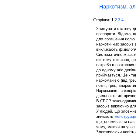
Наркотизм, ал
Сторінки:
1
2
3
4
Знижувати статеву ді
препарати. Відомо, щ
для погашення болю п
наркотичних засобів 
викликають фізіологі
Систематичне ж засто
систему токсично, пр
потреба в повторних 
до одному або декіль
приймається. Це - та
наркоманією (від грец
потяг; грец. «наркот
Наркоманія - захворю
діяльності, які приз
В СРСР законодавчим
засобів виключно для
У людей, що зловжив
зникають
менструації
що, споживаючи навіт
чому, маючи на увазі
Зловживаючи навіть с