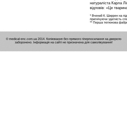
натураліста Карла Лі
відповів: «Це тварина
* Вчений К. Ширрен на пі
пригнічуючи здатність с
** Перша тютюнова фабрика
© medical-enc.com.ua 2014. Копіювання без прямого гіперпосилання на джерело
заборонено. Інформація на сайті не призначена для самолікування!