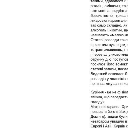
такими, здавалося б 
ріталін, аміназин, тр
вже можна придбати п
безсистемно і тривал
лікарська наркоманія
так само складно, як
алкоголь і нікотин, щ
називають «малою н
Статеві розлади тако
сірчистим вуглецем,
тетраетилсвинець, і 
і через шлунково-киш
отруйну дію поступов
посилює його всмокту
статеві залози, посл
Видатний сексолог Л.
розладів у чоловіків
починав лікування к
Куріння - це не фізіо
звичка, що передаєть
голоду».
Матроси каравел Хри
привезли його в Захід
Домінго), звідки бул
незабаром увійшло в 
Європі і Азії. Курців