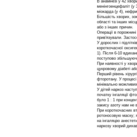
В анамнезі у 42 хвори
менінгоенцефаліт (у 3
міокарда (у 4), нефри
Більшість хворих, зо
області та інших місц
або з інших причин.
Операції в порожнині
прив'язували. Застос
У дорослих і підлітк
короткочасної оксиге
1). Після 6-10 вдиха
поступово збільшуючи
При наявності у хвор
цукровому діабеті аб
Перший рівень хірургі
фторотану. У процес
мінімально можливих 
У дітей наркоз насту
початку інгаляції фт
було 1 : 1 при конце
закису азоту нам не в
При короткочасних вт
ротоносовую маску; 
на інгаляцію анестет
наркозу хворий дихав 