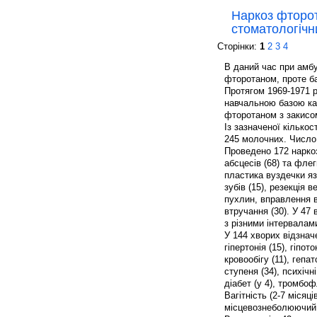
Наркоз фторот
стоматологічн
Сторінки:
1
2
3
4
В даний час при амб
фторотаном, проте ба
Протягом 1969-1971 рр
навчальною базою ка
фторотаном з закисом 
Із зазначеної кількос
245 молочних. Число 
Проведено 172 наркоз
абсцесів (68) та флег
пластика вуздечки язи
зубів (15), резекція 
пухлин, вправлення в
втручання (30). У 47 
з різними інтервалами
У 144 хворих відзначе
гіпертонія (15), гіпо
кровообігу (11), гепа
ступеня (34), психічн
діабет (у 4), тромбоф
Вагітність (2-7 місяц
місцевознеболюючий 