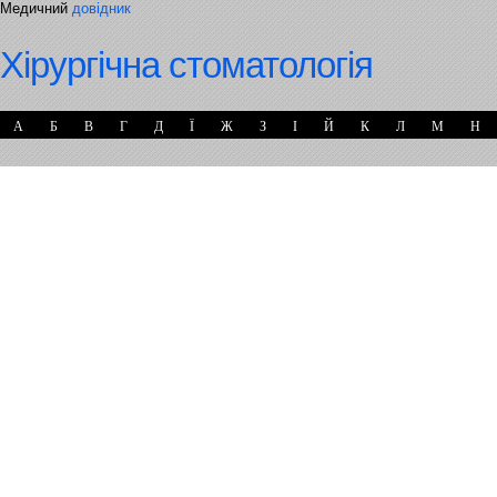
Медичний
довідник
Хірургічна стоматологія
А
Б
В
Г
Д
Ї
Ж
З
І
Й
К
Л
М
Н