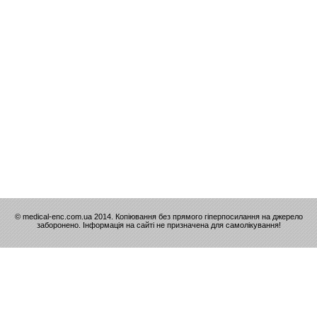
© medical-enc.com.ua 2014. Копіювання без прямого гіперпосилання на джерело
заборонено. Інформація на сайті не призначена для самолікування!