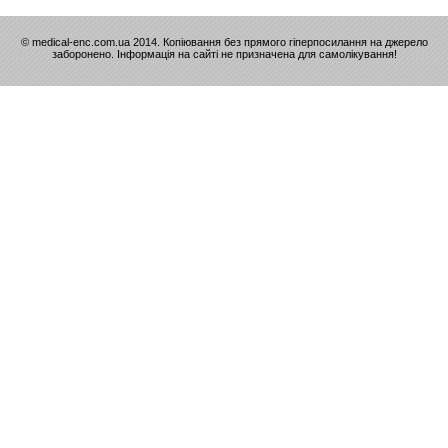
© medical-enc.com.ua 2014. Копіювання без прямого гіперпосилання на джерело
заборонено. Інформація на сайті не призначена для самолікування!