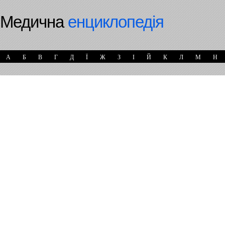
Медична
енциклопедія
А
Б
В
Г
Д
Ї
Ж
З
І
Й
К
Л
М
Н