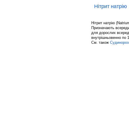
Нітрит натрію
Нітрит натрію (Natrium 
Призначають всередин
для дорослих всередин
внутрішньовенно по 1
См. також
Судинороз