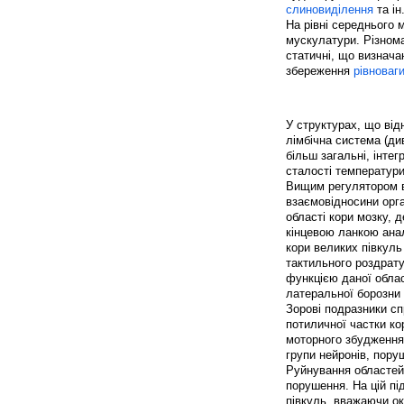
слиновиділення
та ін
На рівні середнього 
мускулатури. Різнома
статичні, що визначаю
збереження
рівноваг
У структурах, що від
лімбічна система (ди
більш загальні, інтег
сталості температури,
Вищим регулятором вс
взаємовідносини орга
області кори мозку, д
кінцевою ланкою анал
кори великих півкуль
тактильного роздрату
функцією даної облас
латеральної борозни 
Зорові подразники с
потиличної частки ко
моторного збудження 
групи нейронів, пору
Руйнування областей 
порушення. На цій під
півкуль, вважаючи ок