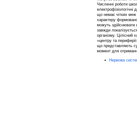
Численні роботи школ
електрофізіологічні 
що немає чітких меж о
характеру формованої
можуть здійснювати н
завжди локалізується
організму. Цілісний 
«центру та перифері
що представляють су
момент для отримання
Нервова систе