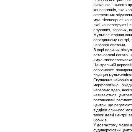
вивченою і широко пр
конвергенція, яка ха
аферентних збуджень
мультісенсорная кон
якої конвергируют і 
слухових, зорових, в
Мультісенсорная кон
серединному центрі, 
нервової системи.
В корі великих півку
встановлені багато ін
«мультибиологическа
Центральній нервові
особливості поширенн
принцип мультиплікац
Скупчення нейронів н
морфологічно і об'єд
нервових ядер, необхі
називаються центрами
розташовані рефлект
центри, що регулюю
відділів спинного моз
також деякі центри в
бронхів.
У довгастому мозку в
судиноруховий центр