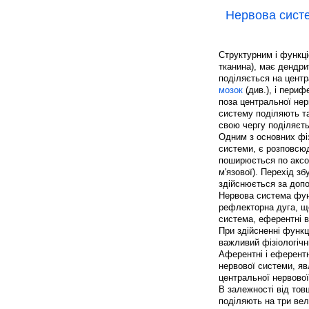
Нервова сист
Структурним і функц
тканина), має дендри
поділяється на цент
мозок
(див.), і периф
поза центральної нер
систему поділяють т
свою чергу поділяєть
Одним з основних фіз
системи, є розповсюд
поширюється по аксон
м'язової). Перехід з
здійснюється за до
Нервова система фун
рефлекторна дуга, 
система, еферентні 
При здійсненні функц
важливий фізіологічн
Аферентні і еферентн
нервової системи, яв
центральної нервової
В залежності від тов
поділяють на три вел