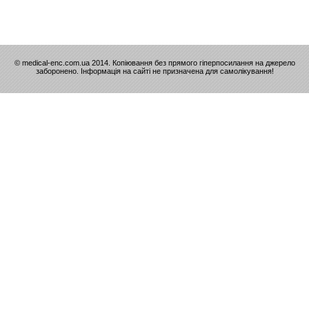
© medical-enc.com.ua 2014. Копіювання без прямого гіперпосилання на джерело
заборонено. Інформація на сайті не призначена для самолікування!