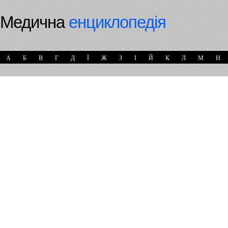
Медична
енциклопедія
А
Б
В
Г
Д
Ї
Ж
З
І
Й
К
Л
М
Н