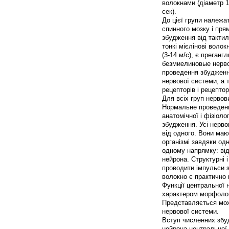
волокнами (діаметр 1
сек).
До цієї групи належа
спинного мозку і пря
збудження від тактил
тонкі мієлінові воло
(3-14 м/с), є преган
безмиелиновые нервов
проведення збудження
нервової системи, а 
рецепторів і рецептор
Для всіх груп нервов
Нормальне проведенн
анатомічної і фізіоло
збудження. Усі нерво
від одного. Вони маю
організмі завдяки од
одному напрямку: від
нейрона. Структурні 
проводити імпульси з
волокно є практично
Функції центральної 
характером морфологі
Представляється мож
нервової системи.
Вступ численних збуд
нейрона центральної 