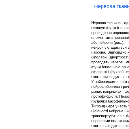
Нервова ткан
Нервова тканина - одн
виконує функції спри
проведення нервових
елементами нервової 
або нейрони (рис.), і
нейрон складається з 
і аксона. Відповідно 
біполярні (двуртрост
проводять нервові імп
функціональною ознак
еферентні (рухові) н
якого призводить клі
У нейроплазме, крім 
нейрофибриллы і речо
різних напрямках і ф
протофибрилл. Нейро
грудочки базофильног
Тигроид бере участь 
цілісності нейрона і
транспортуються з ті
нервовими волокнами.
якого знаходяться ак