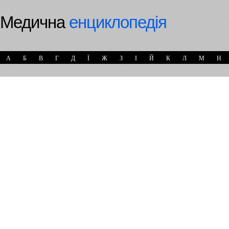
Медична
енциклопедія
А
Б
В
Г
Д
Ї
Ж
З
І
Й
К
Л
М
Н