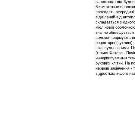
залежності від будов
безмякотные волокна.
проходять всередині
відділений від цитоп
складається з одного
мієлінової оболонкою
значно збільшується
волокон формують нер
рецепторні (чутливі)
інкапсульованими. П
(тільця Фатера - Пач
иннервируемыми ткан
рухових клітин. На 
нервові закінчення - 
відростках іншого н