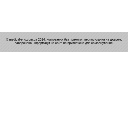
© medical-enc.com.ua 2014. Копіювання без прямого гіперпосилання на джерело
заборонено. Інформація на сайті не призначена для самолікування!