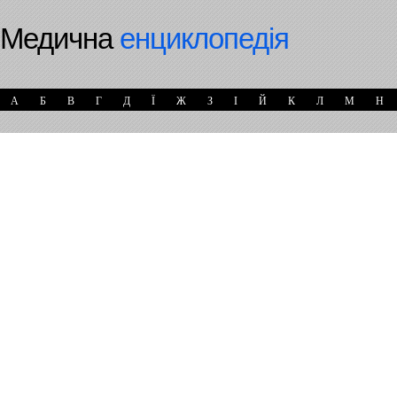
Медична
енциклопедія
А
Б
В
Г
Д
Ї
Ж
З
І
Й
К
Л
М
Н