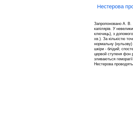
Нестерова пр
Запропоновано А. В.
капілярів. У невелик
ключиць), з допомого
хв.). За кількістю то
нормальну (нульову) 
шкіри - блідий; спост
цервой ступеня фон р
зливаються геморагії
Нестерова проводят