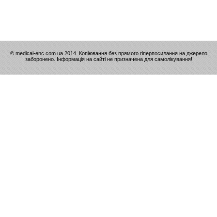
© medical-enc.com.ua 2014. Копіювання без прямого гіперпосилання на джерело
заборонено. Інформація на сайті не призначена для самолікування!