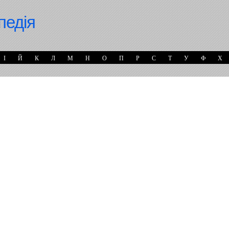
педія
І
Й
К
Л
М
Н
О
П
Р
С
Т
У
Ф
Х