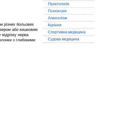
Проктологія
Психіатрія
Алкоголізм
и різних больових
Куріння
азером або кишковим
Спортивна медицина
 відрізку нерва
Судова медицина
олонки з глибокими