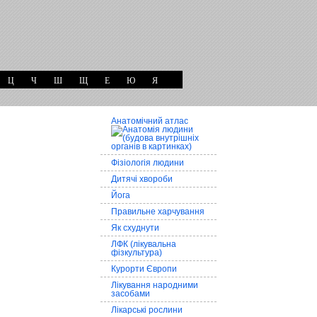
Ц
Ч
Ш
Щ
Е
Ю
Я
Анатомічний атлас
Фізіологія людини
Дитячі хвороби
Йога
Правильне харчування
Як схуднути
ЛФК (лікувальна
фізкультура)
Курорти Європи
Лікування народними
засобами
Лікарські рослини