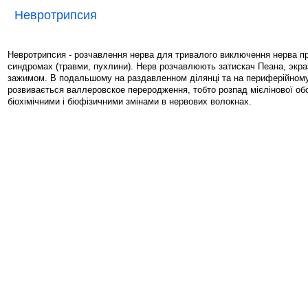
Невротрипсия
Невротрипсия - розчавлення нерва для тривалого виключення нерва пр
синдромах (травми, пухлини). Нерв розчавлюють затискач Пеана, экр
зажимом. В подальшому на раздавленном ділянці та на периферійному
розвивається валлеровское переродження, тобто розпад мієлінової об
біохімічними і біофізичними змінами в нервових волокнах.