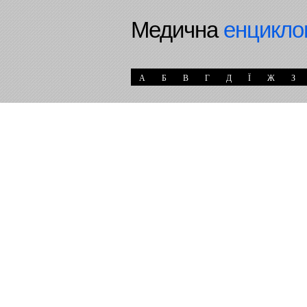
Медична
енцикло
А
Б
В
Г
Д
Ї
Ж
З