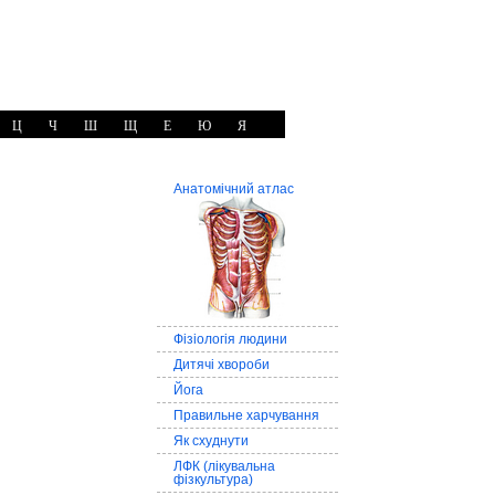
Ц
Ч
Ш
Щ
Е
Ю
Я
Анатомічний атлас
Фізіологія людини
Дитячі хвороби
Йога
Правильне харчування
Як схуднути
ЛФК (лікувальна
фізкультура)