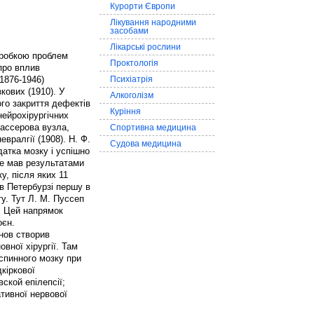
Курорти Європи
Лікування народними
засобами
Лікарські рослини
зробкою проблем
Проктологія
 про вплив
1876-1946)
Психіатрія
кових (1910). У
Алкоголізм
го закриття дефектів
Куріння
нейрохірургічних
гассерова вузла,
Спортивна медицина
вралгії (1908). Н. Ф.
Судова медицина
атка мозку і успішно
же мав результатами
у, після яких 11
 в Петербурзі першу в
ту. Тут Л. М. Пуссеп
и. Цей напрямок
оєн.
єнов створив
овної хірургії. Там
 спинного мозку при
дкіркової
ской епілепсії;
тивної нервової