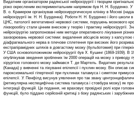
Видатним організатором радянської нейрохірургії і творцем оригінально
різко окресленим експериментальним напрямом був Н. Н. Бурденко. У 1
В. о. Крамером організував нейрохирургическую клініку в Москві (надал
нейрохірургії ім. Н. Н. Бурденка). Роботи Н. Н. Бурденко і його школи в
ЦНС, патології вегетативної нервової системи, порушень мозкового кро
лікворообігу стали цінним внеском у теорію і практику нейрохірургії. З
нейрохірургію запропоновані ним методи оперативного лікування різни
захворювань нервової системи: видалення абсцесів мозку з капсулою (
діафрагмального нерва в плечове сплетення при високих його розривах
екстрапірамідних шляхів в довгастому мозку (бульботомия) при гіперкіне
У США основоположником нейрохірургії був X. Кушинг (1869-1939). В 19
опублікував зведення зроблених їм 2000 операцій на мозку з приводу п
хірургією головного мозку займався Т. де Мартель. Видатних результа
(Канада) у вивченні та лікуванні епілепсії і пухлин мозку. Він описав с
пароксизмальної гіпертензії при пухлинах таламуса і симптом примус
епілепсії. У. Пенфілд висунув уявлення про так звану центрэнцефалич
(ретикулярна неспецифічна система таламуса і стовбура мозку) як про
інтеграції функцій. Це подання, не враховує провідної ролі кори головно
функцій, було піддано серйозній критиці з боку радянських і зарубіжни