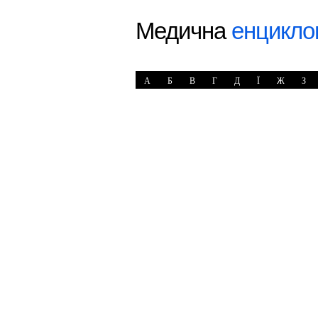
Медична
енцикло
А
Б
В
Г
Д
Ї
Ж
З