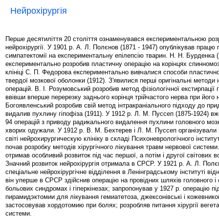
Нейрохірургія
Перше десятиліття 20 століття ознаменувався експериментальною ро
нейрохірургії. У 1901 р. А. Л. Полєнов (1871 - 1947) опублікував працю
симпатектомії на експериментальну епілепсію тварин. Н. Н. Бурденка (
експериментально розробив пластичну операцію на корінцях спинномоз
клініці С. П. Федорова експериментально вивчалися способи пластично
твердої мозкової оболонки (1912). З'явилися перші оригінальні методи 
операцій. В. І. Розумовський розробив метод фізіологічної екстирпації 
ввівши вперше перерезку заднього корінця трійчастого нерва при його не
Богоявленський розробив свій метод інтракраніального підходу до прид
видалив пухлину гіпофіза (1911). У 1912 р. Л. М. Пуссеп (1875-1924) в
94 операцій з приводу радикального видалення пухлини головного мозк
хворих одужали. У 1912 р. В. М. Бехтерев і Л. М. Пуссеп організували
світі нейрохирургическую клініку в складі Психоневрологічного інститу
почав розробку методів хірургічного лікування травм нервової систем
отримав особливий розвиток під час першої, а потім і другої світових в
Значний розвиток нейрохірургія отримала в СРСР. У 1921 р. А. Л. Пол
спеціальне нейрохірургічне відділення в Ленінградському інституті відн
він уперше в СРСР здійснив операцію на провідних шляхів головного і
больових синдромах і гіперкінезах; запропонував у 1927 р. операцію пі
пирамидэктомии для лікування гемиатетоза, джексонівські і кожевников
застосовував хордотомию при болях; розробляв питання хірургії вегета
системи.