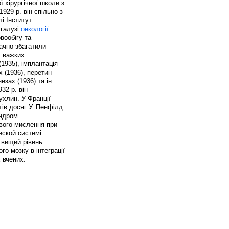
ї хірургічної школи з
929 р. він спільно з
і Інститут
 галузі
онкології
вообігу та
начно збагатили
х важких
1935), імплантація
 (1936), перетин
зах (1936) та ін.
32 р. він
ухлин. У Франції
тів досяг У. Пенфілд
индром
ового мислення при
еской системі
 вищий рівень
го мозку в інтеграції
х вчених.