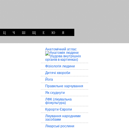
Ц
Ч
Ш
Щ
Е
Ю
Я
Анатомічний атлас
Фізіологія людини
Дитячі хвороби
Йога
Правильне харчування
Як схуднути
ЛФК (лікувальна
фізкультура)
Курорти Європи
Лікування народними
засобами
Лікарські рослини