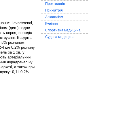
Проктологія
Психіатрія
Алкоголізм
нонім: Levarterenol,
Куріння
іном (див.) надає
Спортивна медицина
ть серця, володіє
Судова медицина
отруєнні. Вводять
о 5% розчином
2-4 мл 0,2% розчину
ель за 1 хв, у
юють артеріальний
ення норадреналіну
аркозі, а також при
пуску: 0,1 і 0,2%