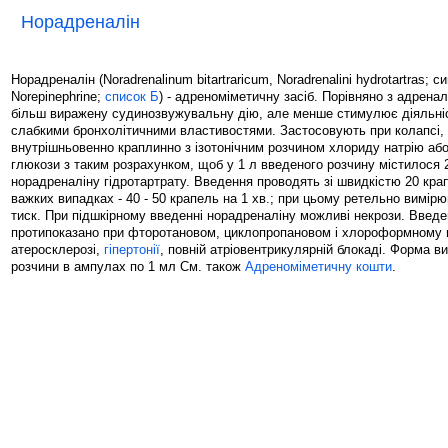
Норадреналін
Норадреналін (Noradrenalinum bitartraricum, Noradrenalini hydrotartras; си
Norepinephrine;
список Б
) - адреноміметичну засіб. Порівняно з адренал
більш виражену судинозвужувальну дію, але менше стимулює діяльніс
слабкими бронхолітичними властивостями. Застосовують при колапсі, 
внутрішньовенно краплинно з ізотонічним розчином хлориду натрію аб
глюкози з таким розрахунком, щоб у 1 л введеного розчину містилося 
норадреналіну гідротартрату. Введення проводять зі швидкістю 20 крап
важких випадках - 40 - 50 крапель на 1 хв.; при цьому ретельно вимір
тиск. При підшкірному введенні норадреналіну можливі некрози. Введ
протипоказано при фторотановом, циклопропановом і хлороформному н
атеросклерозі,
гіпертонії
, повній атріовентрикулярній блокаді. Форма ви
розчини в ампулах по 1 мл См. також
Адреноміметичну кошти
.