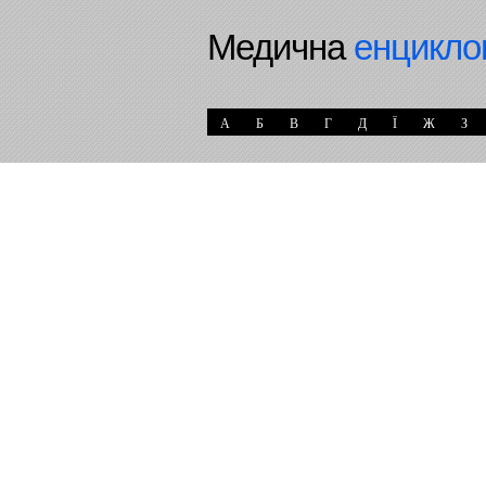
Медична
енцикло
А
Б
В
Г
Д
Ї
Ж
З