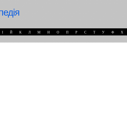
педія
І
Й
К
Л
М
Н
О
П
Р
С
Т
У
Ф
Х