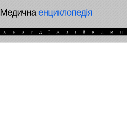
Медична
енциклопедія
А
Б
В
Г
Д
Ї
Ж
З
І
Й
К
Л
М
Н