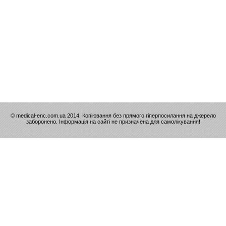
© medical-enc.com.ua 2014. Копіювання без прямого гіперпосилання на джерело
заборонено. Інформація на сайті не призначена для самолікування!