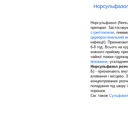
Норсульфазо
Норсульфазол (Norsul
препарат. Застосову
стрептококом
, пневм
цереброспінальний ме
інфекції). Призначаю
6-8 год. Всього на ку
кожного прийому пре
чайної ложки гідрока
блювання
, ускладнен
Норсульфазол розч
Б) - призначають вну
вливання і місцево. 
концентрованих розч
попадання під шкіру 
порошок.
См. також
Сульфаніл