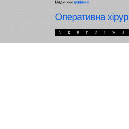
Медичний
довідник
Оперативна хірур
А
Б
В
Г
Д
Ї
Ж
З