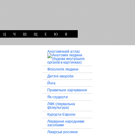
Ц
Ч
Ш
Щ
Е
Ю
Я
Анатомічний атлас
Фізіологія людини
Дитячі хвороби
Йога
Правильне харчування
Як схуднути
ЛФК (лікувальна
фізкультура)
Курорти Європи
Лікування народними
засобами
Лікарські рослини