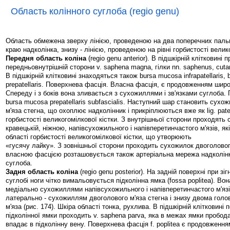
Область колінного суглоба (regio genu)
Область обмежена зверху лінією, проведеною на два поперечних паль
краю надколінка, знизу - лінією, проведеною на рівні горбистості велико
Передня область коліна
(regio genu anterior). В підшкірній клітковині 
передньовнутрішній сторони v. saphena magna, гілки nn. saphenus, cutane
В підшкірній клітковині знаходяться також bursa mucosa infrapatellaris,
prepatellaris. Поверхнева фасція. Власна фасція, є продовженням широ
Спереду і з боків вона зливається з сухожиллями і зв'язками суглоба.
bursa mucosa prepatellaris subfascialis. Наступний шар становить сухо
м'яза стегна, що охоплює надколінник і прикріплюються вже як lig. patel
горбистості великогомілкової кістки. З внутрішньої сторони проходять
кравецькій, ніжною, напівсухожильного і напівперетинчастого м'язів, я
області горбистості великогомілкової кістки, що утворюють
«гусячу лайку». З зовнішньої сторони проходить сухожилок двоголового
власною фасцією розташовується також артеріальна мережа надколінка
суглоба.
Задня область коліна
(regio genu posterior). На задній поверхні при зі
суглобі ноги чітко вимальовується підколінна ямка (fossa poplitea). Во
медіально сухожиллями напівсухожильного і напівперетинчастого м'язів
латерально - сухожиллям двоголового м'яза стегна і знизу двома голо
м'яза (рис. 174). Шкіра області тонка, рухлива. В підшкірній клітковині 
підколінної ямки проходить v. saphena parva, яка в межах ямки пробод
впадає в підколінну вену. Поверхнева фасція f. poplitea є продовження