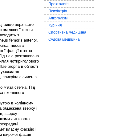
Проктологія
Психіатрія
Алкоголізм
ці вище верхнього
Куріння
гомілкової кістки.
Спортивна медицина
проходить з
Судова медицина
us femoris anterior.
 bursa mucosa
кої фасції стегна.
 Під нею розташована
жилля чотириголового
lae propria в області
 сухожилля
кі, прикріплюючись в
 м'яза стегна. Під
 і колінного
гнутою в колінному
на обмежена зверху і
, зверху і
вками литкового
посередині
ает власну фасцію і
м широкої фасції