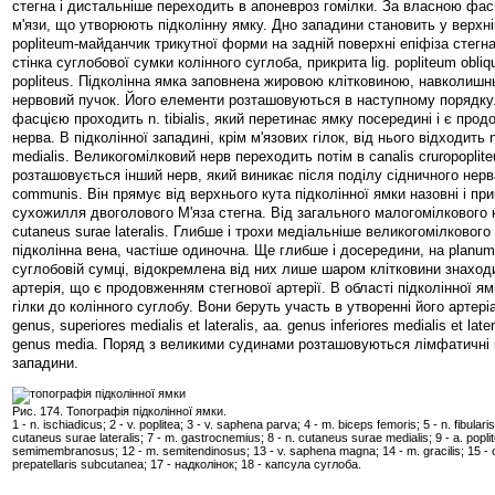
стегна і дистальніше переходить в апоневроз гомілки. За власною фа
м'язи, що утворюють підколінну ямку. Дно западини становить у верхній
popliteum-майданчик трикутної форми на задній поверхні епіфіза стегна
стінка суглобової сумки колінного суглоба, прикрита lig. popliteum obliq
popliteus. Підколінна ямка заповнена жировою клітковиною, навколишн
нервовий пучок. Його елементи розташовуються в наступному порядку
фасцією проходить n. tibialis, який перетинає ямку посередині і є про
нерва. В підколінної западині, крім м'язових гілок, від нього відходить 
medialis. Великогомілковий нерв переходить потім в canalis cruropoplit
розташовується інший нерв, який виникає після поділу сідничного нерва, 
communis. Він прямує від верхнього кута підколінної ямки назовні і пр
сухожилля двоголового М'яза стегна. Від загального малогомілкового 
cutaneus surae lateralis. Глибше і трохи медіальніше великогомілковог
підколінна вена, частіше одиночна. Ще глибше і досередини, на planum 
суглобовій сумці, відокремлена від них лише шаром клітковини знаход
артерія, що є продовженням стегнової артерії. В області підколінної ям
гілки до колінного суглобу. Вони беруть участь в утворенні його артері
genus, superiores medialis et lateralis, аа. genus inferiores medialis et later
genus media. Поряд з великими судинами розташовуються лімфатичні в
западини.
Рис. 174. Топографія підколінної ямки.
1 - n. ischiadicus; 2 - v. poplitea; 3 - v. saphena parva; 4 - m. biceps femoris; 5 - n. fibular
cutaneus surae lateralis; 7 - m. gastrocnemius; 8 - n. cutaneus surae medialis; 9 - a. poplitea
semimembranosus; 12 - m. semitendinosus; 13 - v. saphena magna; 14 - m. gracilis; 15 - 
prepatellaris subcutanea; 17 - надколінок; 18 - капсула суглоба.