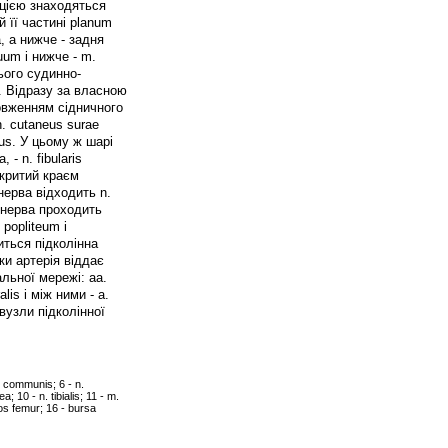
сцією знаходяться
 її частині planum
, а нижче - задня
uum і нижче - m.
ього судинно-
. Відразу за власною
довженням сідничного
n. cutaneus surae
eus. У цьому ж шарі
- n. fibularis
икритий краєм
нерва відходить n.
о нерва проходить
popliteum і
иться підколінна
ки артерія віддає
альної мережі: аа.
alis і між ними - a.
узли підколінної
is communis; 6 - n.
; 10 - n. tibialis; 11 - m.
os femur; 16 - bursa