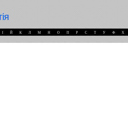
гія
І
Й
К
Л
М
Н
О
П
Р
С
Т
У
Ф
Х