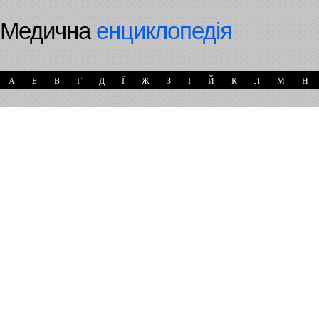
Медична
енциклопедія
А
Б
В
Г
Д
Ї
Ж
З
І
Й
К
Л
М
Н