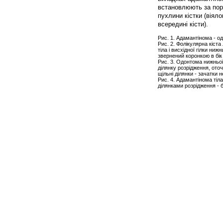
встановлюють за пору
пухлини кістки (віял
всередині кісти).
Рис. 1. Адамантінома - о
Рис. 2. Фолікулярна кіст
тіла і висхідної гілки ни
звернений коронкою в бік 
Рис. 3. Одонтома нижньої 
ділянку розрідження, оточ
щільні ділянки - зачатки
Рис. 4. Адамантінома тіл
ділянками розрідження - 