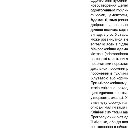
Одонтогенні пухлини (
новоутворення щелеп,
одонтогенным пухлин
фіброми, цементомы,
Адамантінома
(синон
доброякісна повільно
ділянці великих корін
випадків у осіб стар
може розвинутися з е
епітелію ясен в підле
Макроскопічно адаман
кістозні (adamantino
на розрізі мають виг
невеликими порожнин
декількох порожнин р
порожнини в пухлини
білуватою або коричн
При мікроскопічному 
тяжів епітелію, закла
циліндричного епітел
утворюють емаль). У 
витягнуту форму, на
описані малігнізація
Клінічні симптоми а
Прогресуючий ріст а
її ділянки, або до п
розташована в област