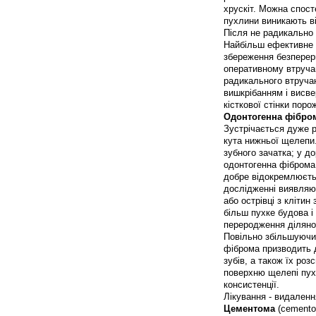
хрускіт. Можна спосте
пухлини виникають від
Після не радикально
Найбільш ефективне л
збереження безперер
оперативному втручан
радикального втручан
вишкрібанням і висв
кісткової стінки поро
Одонтогенна фібро
Зустрічається дуже рі
кута нижньої щелепи.
зубного зачатка; у д
одонтогенна фіброма 
добре відокремлюєтьс
дослідженні виявляют
або острівці з кліти
більш пухке будова і 
переродження діляно
Повільно збільшуючис
фіброма призводить 
зубів, а також їх ро
поверхню щелепі пух
консистенції.
Лікування - видаленн
Цементома
(cemento