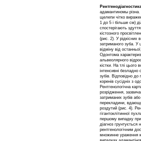
Рентгенодіагностик
адамантиномы різна. 
щелепи чітко виражене
1 до 5 і більше см) 
спостерігають здутт
кістозного просвітле
(рис. 2). У рідкісних
затриманого зуба. У 
відміну від останньої
Одонтома характериз
альвеолярного відро
кістки. На тлі цього
інтенсивні безладно
зубів. Відповідно до
коренів сусідніх з од
Рентгенологічна кар
розрідження, зазвича
затриманих зубів або
перекладини, вдающие
роздутий (рис. 4). Р
гігантоклітинної пух
першому випадку при
діагноз грунтується 
рентгенологічним до
множинне ураження к
випадках адамантіно