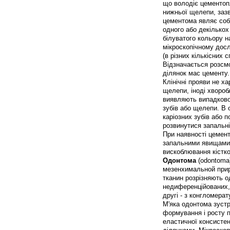
що володіє цементоп
нижньої щелепи, зазви
цементома являє собо
одного або декількох
білуватого кольору н
мікроскопічному дос
(в різних кількісних 
Відзначається розсмо
ділянок мас цементу.
Клінічні прояви не х
щелепи, іноді хвороб
виявляють випадково
зубів або щелепи. В 
каріозних зубів або 
розвинутися запальн
При наявності цемен
запальними явищами,
вискоблювання кістк
Одонтома
(odontoma)
мезенхимальной прир
тканин розрізняють о
недиференційованих, 
другі - з конгломера
М'яка одонтома зустр
формування і росту п
еластичної консистен