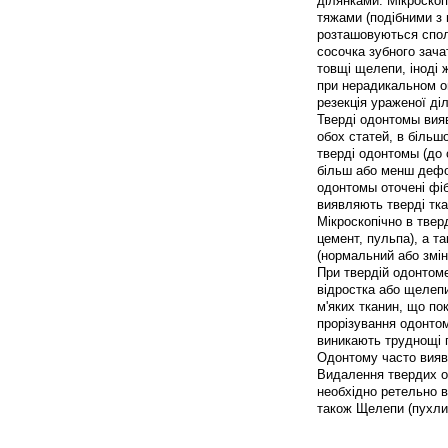
ділянками. Мікроско
тяжами (подібними з
розташовуються спол
сосочка зубного зача
товщі щелепи, іноді 
при нерадикальном оп
резекція ураженої ді
Тверді одонтомы вияв
обох статей, в більшо
тверді одонтомы (до 
більш або менш дефо
одонтомы оточені фіб
виявляють тверді тка
Мікроскопічно в твер
цемент, пульпа), а т
(нормальний або змі
При твердій одонтом
відростка або щелепи
м'яких тканин, що по
прорізування одонтом
виникають труднощі п
Одонтому часто вияв
Видалення твердих о
необхідно ретельно 
також Щелепи (пухли