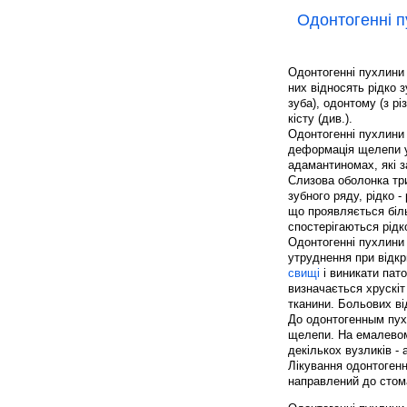
Одонтогенні 
Одонтогенні пухлини
них відносять рідко 
зуба), одонтому (з рі
кісту (див.).
Одонтогенні пухлини 
деформація щелепи у
адамантиномах, які з
Слизова оболонка тр
зубного ряду, рідко 
що проявляється біл
спостерігаються рідк
Одонтогенні пухлини 
утруднення при відкр
свищі
і виникати пат
визначається хрускіт
тканини. Больових ві
До одонтогенным пу
щелепи. На емалевому
декількох вузликів -
Лікування одонтогенн
направлений до стом