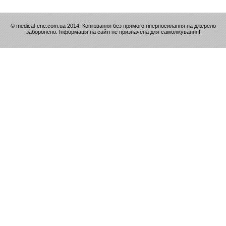
© medical-enc.com.ua 2014. Копіювання без прямого гіперпосилання на джерело
заборонено. Інформація на сайті не призначена для самолікування!