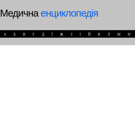
Медична
енциклопедія
А
Б
В
Г
Д
Ї
Ж
З
І
Й
К
Л
М
Н