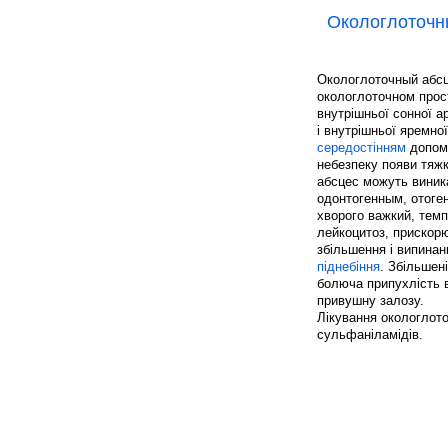
Окологлоточн
Окологлоточный абсц
окологлоточном прос
внутрішньої сонної ар
і внутрішньої яремно
середостінням
допомо
небезпеку появи тяжк
абсцес можуть виника
одонтогенным, отоге
хворого важкий, темп
лейкоцитоз, прискор
збільшення і випинанн
піднебіння
. Збільшен
болюча припухлість в
привушну залозу.
Лікування окологлото
сульфаніламідів.