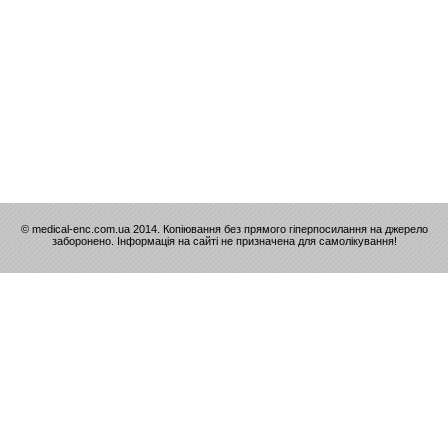
© medical-enc.com.ua 2014. Копіювання без прямого гіперпосилання на джерело
заборонено. Інформація на сайті не призначена для самолікування!