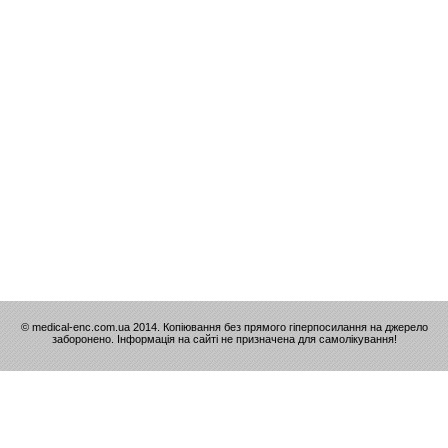
© medical-enc.com.ua 2014. Копіювання без прямого гіперпосилання на джерело
заборонено. Інформація на сайті не призначена для самолікування!