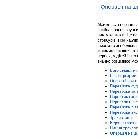
Операції на ш
Майже всі операції н
знеболювання зручний
ним у контакті. Це в
стовбурів. Про набли
широкого знеболюван
окремих нервових сто
нервах, у дітей і не
значно розширює можл
Ваго-симпатич
Шкірні розрізи
Операції при г
Перев'язка суд
Перев'язка заг
Перев'язка зов
Перев'язка язи
Перев'язка лиц
Перев'язка вну
Трахеотомія
Верхня трахео
Нижня трахеот
Операція на ш