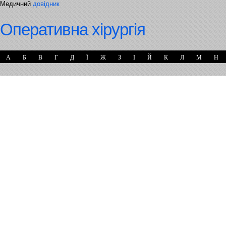
Медичний
довідник
Оперативна хірургія
А
Б
В
Г
Д
Ї
Ж
З
І
Й
К
Л
М
Н