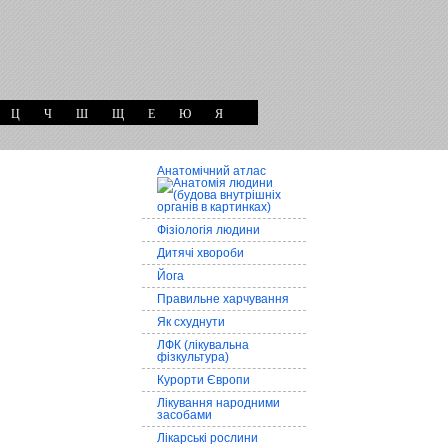
Ц
Ч
Ш
Щ
Е
Ю
Я
Анатомічний атлас
Фізіологія людини
Дитячі хвороби
Йога
Правильне харчування
Як схуднути
ЛФК (лікувальна
фізкультура)
Курорти Європи
Лікування народними
засобами
Лікарські рослини