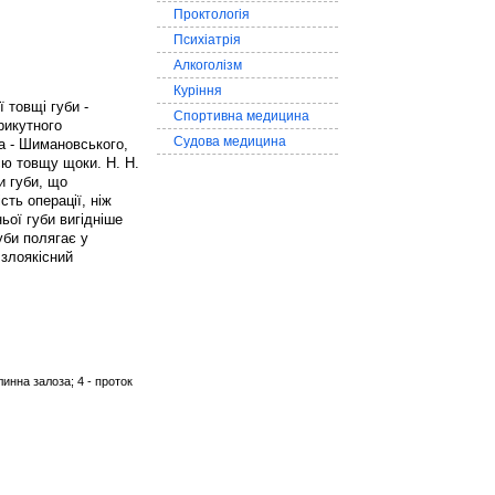
Проктологія
Психіатрія
Алкоголізм
Куріння
 товщі губи -
Спортивна медицина
рикутного
Судова медицина
а - Шимановського,
сю товщу щоки. Н. Н.
и губи, що
ть операції, ніж
ьої губи вигідніше
уби полягає у
 злоякісний
слинна залоза; 4 - проток