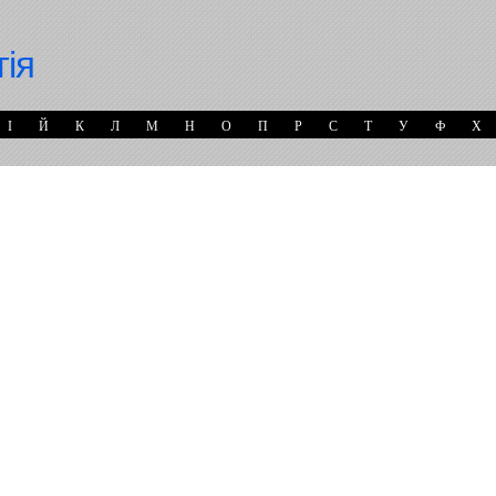
гія
І
Й
К
Л
М
Н
О
П
Р
С
Т
У
Ф
Х