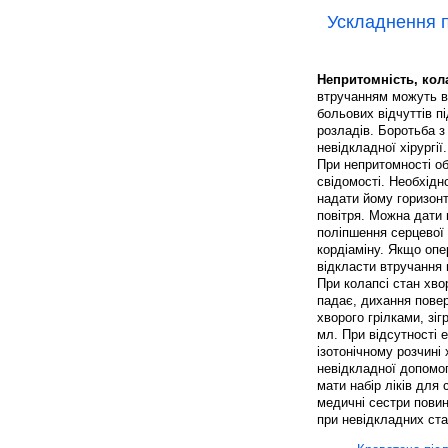
Ускладнення п
Непритомність, кол
втручанням можуть в
больових відчуттів п
розладів. Боротьба з
невідкладної хірургії.
При непритомності об
свідомості. Необхідн
надати йому горизонт
повітря. Можна дати
поліпшення серцевої 
кордіаміну. Якщо опе
відкласти втручання н
При колапсі стан хво
падає, дихання повер
хворого грілками, зі
мл. При відсутності 
ізотонічному розчин
невідкладної допомоги
мати набір ліків для 
медичні сестри пови
при невідкладних ста