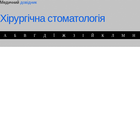
Медичний
довідник
Хірургічна стоматологія
А
Б
В
Г
Д
Ї
Ж
З
І
Й
К
Л
М
Н