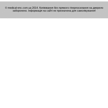
© medical-enc.com.ua 2014. Копіювання без прямого гіперпосилання на джерело
заборонено. Інформація на сайті не призначена для самолікування!