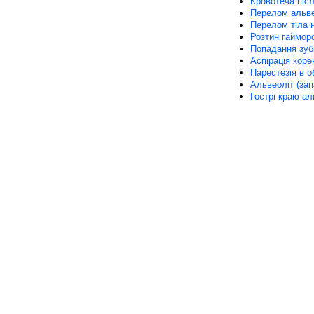
Кровотеча піс
Перелом альве
Перелом тіла 
Розтин гаймор
Попадання зубів
Аспірація коре
Парестезія в о
Альвеоліт (зап
Гострі краю а