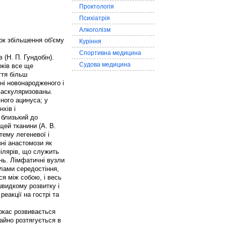
Проктологія
Психіатрія
Алкоголізм
ок збільшення об'єму
Куріння
Спортивна медицина
 (Н. П. Гундобін).
Судова медицина
оків все ще
ття більш
ні новонародженого і
 васкуляризованы.
ного ацинуса; у
нхів і
 близький до
щей тканини (А. В.
тему легеневої і
зні анастомози як
ілярів, що служить
ень. Лімфатичні вузли
злами середостіння,
ся між собою, і весь
швидкому розвитку і
реакції на гострі та
аркас розвивається
чайно розтягується в