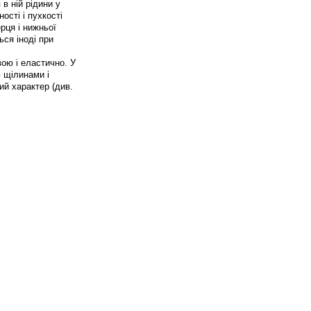
в ній рідини у
ості і пухкості
рця і нижньої
ься іноді при
вою і еластично. У
ю щілинами і
й характер (див.