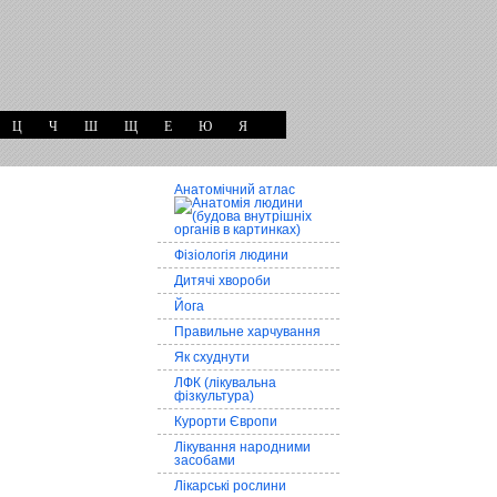
Ц
Ч
Ш
Щ
Е
Ю
Я
Анатомічний атлас
Фізіологія людини
Дитячі хвороби
Йога
Правильне харчування
Як схуднути
ЛФК (лікувальна
фізкультура)
Курорти Європи
Лікування народними
засобами
Лікарські рослини