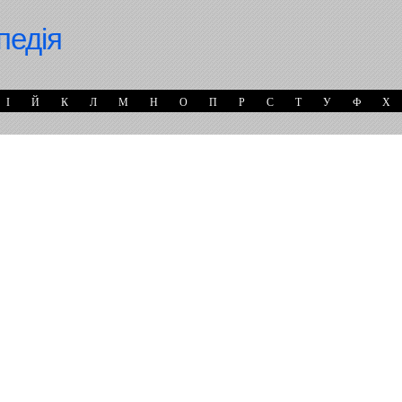
педія
І
Й
К
Л
М
Н
О
П
Р
С
Т
У
Ф
Х