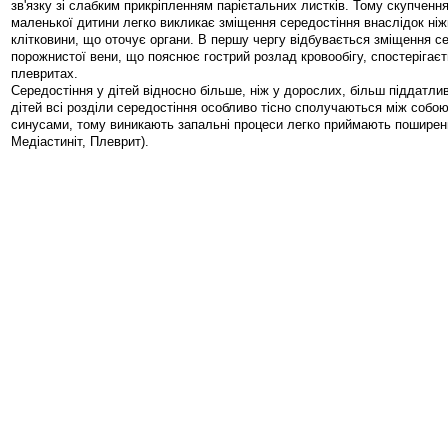
зв'язку зі слабким прикріпленням парієтальних листків. Тому скупчення 
маленької дитини легко викликає зміщення середостіння внаслідок ніжн
клітковини, що оточує органи. В першу чергу відбувається зміщення се
порожнистої вени, що пояснює гострий розлад кровообігу, спостерігаєт
плевритах.
Середостіння у дітей відносно більше, ніж у дорослих, більш піддатли
дітей всі розділи середостіння особливо тісно сполучаються між собо
синусами, тому виникають запальні процеси легко приймають поширени
Медіастиніт, Плеврит).