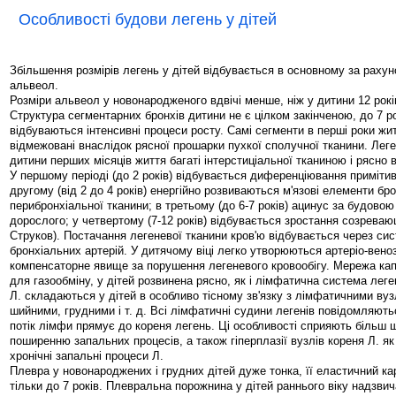
Особливості будови легень у дітей
Збільшення розмірів легень у дітей відбувається в основному за рахун
альвеол.
Розміри альвеол у новонародженого вдвічі менше, ніж у дитини 12 років
Структура сегментарних бронхів дитини не є цілком закінченою, до 7 р
відбуваються інтенсивні процеси росту. Самі сегменти в перші роки жи
відмежовані внаслідок рясної прошарки пухкої сполучної тканини. Леге
дитини перших місяців життя багаті інтерстиціальної тканиною і рясно
У першому періоді (до 2 років) відбувається диференціювання примітив
другому (від 2 до 4 років) енергійно розвиваються м'язові елементи бро
перибронхіальної тканини; в третьому (до 6-7 років) ацинус за будовою
дорослого; у четвертому (7-12 років) відбувається зростання созреваю
Струков). Постачання легеневої тканини кров'ю відбувається через сис
бронхіальних артерій. У дитячому віці легко утворюються артеріо-вено
компенсаторне явище за порушення легеневого кровообігу. Мережа кап
для газообміну, у дітей розвинена рясно, як і лімфатична система лег
Л. складаються у дітей в особливо тісному зв'язку з лімфатичними ву
шийними, грудними і т. д. Всі лімфатичні судини легенів повідомляють
потік лімфи прямує до кореня легень. Ці особливості сприяють більш 
поширенню запальних процесів, а також гіперплазії вузлів кореня Л. як 
хронічні запальні процеси Л.
Плевра у новонароджених і грудних дітей дуже тонка, її еластичний к
тільки до 7 років. Плевральна порожнина у дітей раннього віку надзви