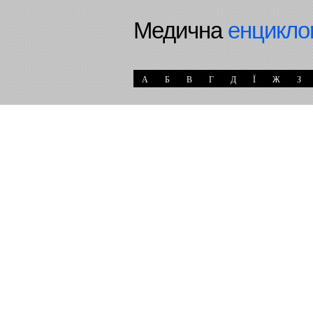
Медична
енцикло
А
Б
В
Г
Д
Ї
Ж
З