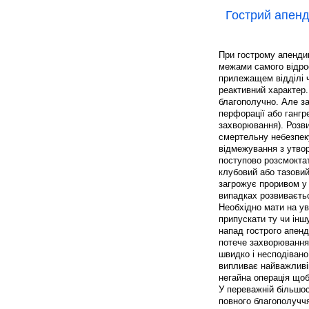
Гострий апен
При гострому апендиц
межами самого відрос
прилежащем відділі ч
реактивний характер.
благополучно. Але за
перфорації або гангр
захворювання). Розв
смертельну небезпеку
відмежування з утвор
поступово розсмокта
клубовий або тазовий
загрожує проривом у 
випадках розвиваєтьс
Необхідно мати на ув
припускати ту чи інш
напад гострого апенд
потече захворювання
швидко і несподівано
випливає найважливі
негайна операція що
У переважній більшос
повного благополуччя