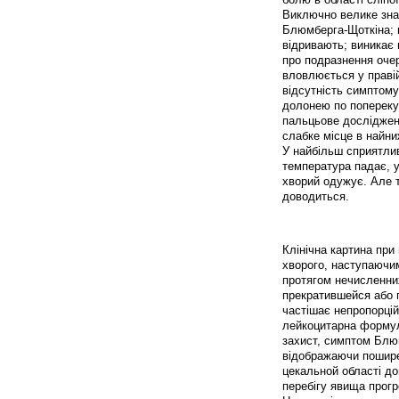
Виключно велике знач
Блюмберга-Щоткіна; п
відривають; виникає 
про подразнення оче
вловлюється у правій
відсутність симптому
долонею по попереку.
пальцьове досліджен
слабке місце в найни
У найбільш сприятли
температура падає, у
хворий одужує. Але т
доводиться.
Клінічна картина пр
хворого, наступаючим
протягом нечисленних
прекратившейся або 
частішає непропорці
лейкоцитарна формул
захист, симптом Блюм
відображаючи поширен
цекальной області до
перебігу явища прогр