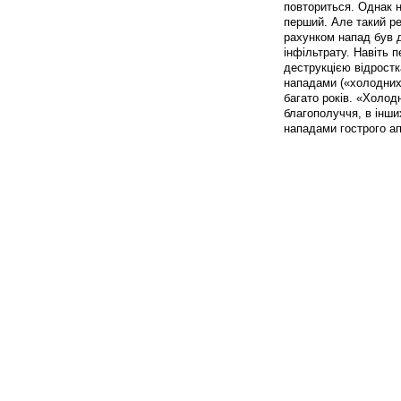
повториться. Однак н
перший. Але такий ре
рахунком напад був 
інфільтрату. Навіть 
деструкцією відростк
нападами («холодних п
багато років. «Холод
благополуччя, в інши
нападами гострого а