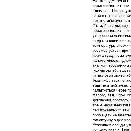
Настає відмежування
перитонеальних симп
з'явилася. Покращуєт
залишаються значними
потім стабілізуються
У стадії інфільтрату 
перитонеальних явищ
утворене склеившими
іноді оточений випот
температурі, високий
розсмоктується протя
нормалізації гематол
наполегливою підйом
значним зростанням 
інфільтрат збільшуєт
пупартовой зв'язці аб
Іноді інфільтрат спа
з'явитися зыбление. 
пальпується через пр
малому тазі, і при й
дугласова простору, 
треба неодмінно пам'
перитонеальних явищ
промацати не вдаєтьс
флюктуирующее хворо
Утворився апендикул
кишкову петлю, іноді