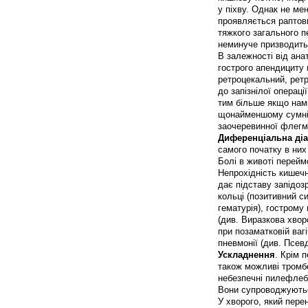
у піхву. Однак не ме
проявляється раптов
тяжкого загального п
неминуче призводить
В залежності від ана
гострого апендициту
ретроцекальний, ретр
до запізнілої операц
тим більше якщо намі
щонайменшому сумнів
заочеревинної флегм
Диференціальна діа
самого початку в них 
Болі в животі перейм
Непрохідність кишеч
дає підставу запідоз
кольці (позитивний с
гематурія), гострому
(див. Виразкова хворо
при позаматковій вагі
пневмонії (див. Псе
Ускладнення
. Крім 
також можливі тромбо
небезпечні пилефлебит
Вони супроводжуютьс
У хворого, який пере