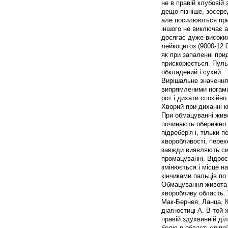
не в правій клубовій 
дещо пізніше, зосере
але посилюються при 
іншого не виключає а
досягає дуже високих
лейкоцитоз (9000-12 
як при запаленні при
прискорюється. Пульс
обкладений і сухий.
Вирішальне значення
випрямленими ногами
рот і дихати спокійно
Хворий при диханні к
При обмацуванні жив
починають обережно і
підребер'я і, тільки 
хворобливості, перех
завжди виявляють сим
промацуванні. Відрос
змінюється і місце н
кінчиками пальців по
Обмацування живота 
хворобливу область. 
Мак-Бернея, Ланца, 
діагностиці А. В той
правій здухвинній діл
болю в області сліпої