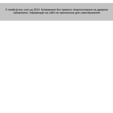
© medical-enc.com.ua 2014. Копіювання без прямого гіперпосилання на джерело
заборонено. Інформація на сайті не призначена для самолікування!