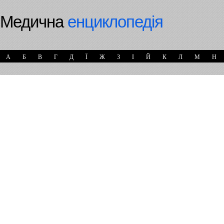
Медична
енциклопедія
А
Б
В
Г
Д
Ї
Ж
З
І
Й
К
Л
М
Н