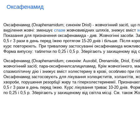
Оксафенамид
Оксафенамид (Oxaphenamidum; синонім Driol) - жовчогінний засіб, що п
виділення жовчі: зменшує
спазм
жовчовивідних шляхів, знижує вміст
х
Показання для призначення оксафенамида - див. Жовчогінні засоби. За
0,5 г 3 рази в день перед їжею протягом 15-20 днів і більше. Після кор
курс повторюють. При тривалому застосуванні оксафенамида можлив
Форма випуску: таблетки по 0,25 і 0,5 р. Зберігають у захищеному від с
Оксафенамид (Oxaphenamidum; синонім: Auxobil, Drenamide, Driol, Enidr
жовчогінний засіб; пара-оксифенилсалициламид. Крім жовчогінного, ма
спазмолітичну дію і знижує вміст холестерину в крові, особливо при гі
Оксафенамид застосовують для лікування холециститів, холангітів, жо
хвороби, порушення резорбції жиру та гіперхолестеринемії. Призначаю
0,5 г 3 рази в день перед їжею. Курс лікування триває 10-20 днів. Фор
по 0,25 і 0,5 р. Зберігають у захищеному від світла місці. См. також Жо