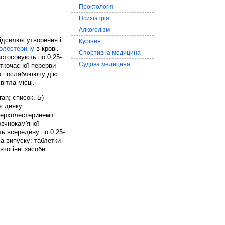
Проктологія
Психіатрія
Алкоголізм
ідсилює утворення і
Куріння
олестерину
в крові.
Спортивна медицина
стосовують по 0,25-
Судова медицина
откочасної перерви
о послаблюючу дію.
вітла місці.
an; список. Б) -
є деяку
перхолестеринемії.
вчнокам'яної
ть всередину по 0,25-
ма випуску: таблетки
вчогінні засоби.