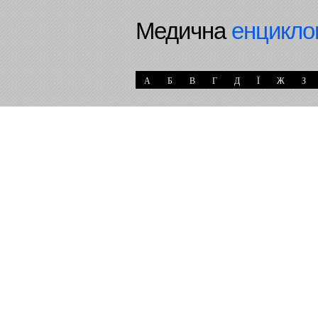
Медична
енцикло
А
Б
В
Г
Д
Ї
Ж
З