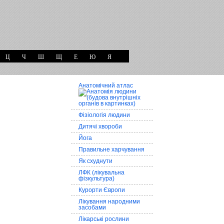
Ц
Ч
Ш
Щ
Е
Ю
Я
Анатомічний атлас
Фізіологія людини
Дитячі хвороби
Йога
Правильне харчування
Як схуднути
ЛФК (лікувальна
фізкультура)
Курорти Європи
Лікування народними
засобами
Лікарські рослини