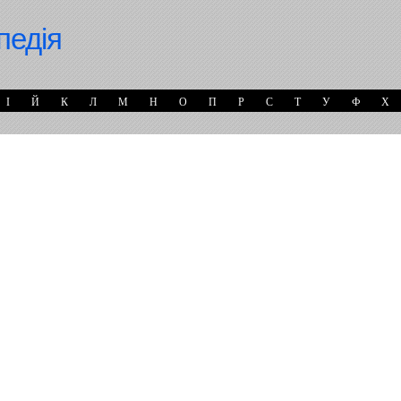
педія
І
Й
К
Л
М
Н
О
П
Р
С
Т
У
Ф
Х