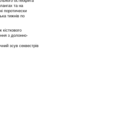
тального остеофита
лангах та на
іні поротически
ька тижнів по
к кісткового
ення з долонно-
ічний зсув секвестрів