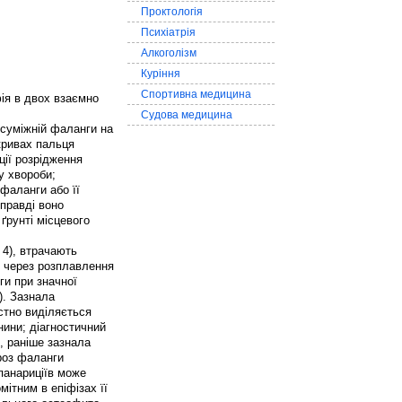
Проктологія
Психіатрія
Алкоголізм
Куріння
Спортивна медицина
ія в двох взаємно
Судова медицина
 суміжній фаланги на
окривах пальця
ції розрідження
у хвороби;
 фаланги або її
правді воно
ґрунті місцевого
 4), втрачають
ся через розплавлення
ги при значної
). Зазнала
стно виділяється
анини; діагностичний
и, раніше зазнала
кроз фаланги
панариціїв може
мітним в епіфізах її