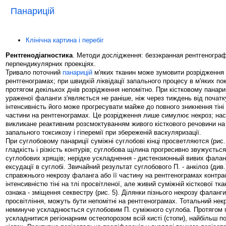
Панарицій
Клінічна картина і перебіг
Рентгенодіагностика
. Методи дослідження: безэкранная рентгенограф
перпендикулярних проекціях.
Тривало поточний
панарицій
м'яких тканин може зумовити розрідження
рентгенограмах; при швидкій ліквідації запального процесу в м'яких п
протягом декількох днів розрідження непомітно. При кістковому панари
ураженої фаланги з'являється не раніше, ніж через тиждень від початк
інтенсивність його може прогресувати майже до повного зникнення тіні
частини на рентгенограмах. Це розрідження лише симулює некроз; нас
викликане реактивним розсмоктуванням живого кісткового речовини на 
запального токсикозу і гіперемії при збереженій васкуляризації.
При суглобовому панариції суміжні суглобові кінці просветляются (рис.
гладкість і різкість контурів; суглобова щілина прогресивно звужуєть
суглобових хрящів; нерідке ускладнення - дистензионный вивих фалан
ексудації в суглобі. Звичайний результат суглобового П. - анкілоз (див.
справжнього некрозу фаланга або її частину на рентгенограмах контра
інтенсивністю тіні на тлі просвітленої, але живий суміжній кісткової тк
ознака - зміщення секвестру (рис. 5). Ділянки пізнього некрозу фаланг
просвітління, можуть бути непомітні на рентгенограмах. Тотальний не
неминуче ускладнюється суглобовим П. суміжного суглоба. Протягом 
ускладнитися регіонарним остеопорозом всій кисті (стопи), найбільш по