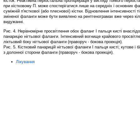
кісток. Реактивна періостальна проліферація у вигляді тонкого періос
при кістковому П. може спостерігатися лише на середніх і основних фа
суміжній п'ясткової (або плеснової) кістки. Відновлення інтенсивності т
зміненої фаланги може бути виявлено на рентгенограмах вже через кіл
видужанні.
Рис. 4. Нерівномірне просвітлення обох фаланг I пальця кисті внаслідо
панарицію нігтьової фаланги. Інтенсивний вогнище крайового просвітл
ліктьовий боку нігтьової фаланги (праворуч - бокова проекція).
Рис. 5. Кістковий панарицій нігтьової фаланги I пальця кисті; кутове і б
з долонної сторони фаланги (праворуч - бокова проекція).
Лікування