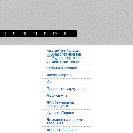
Ц
Ч
Ш
Щ
Е
Ю
Я
Анатомічний атлас
Фізіологія людини
Дитячі хвороби
Йога
Правильне харчування
Як схуднути
ЛФК (лікувальна
фізкультура)
Курорти Європи
Лікування народними
засобами
Лікарські рослини