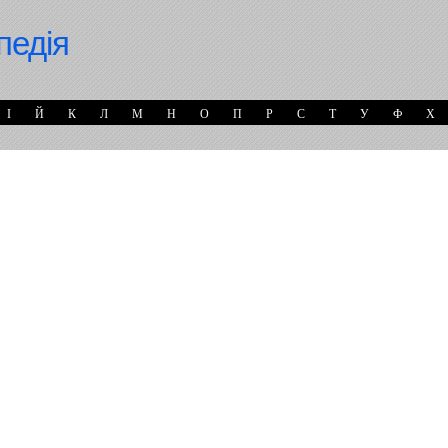
педія
І
Й
К
Л
М
Н
О
П
Р
С
Т
У
Ф
Х