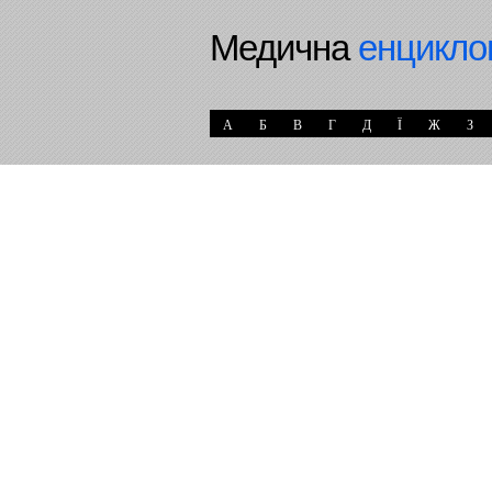
Медична
енцикло
А
Б
В
Г
Д
Ї
Ж
З