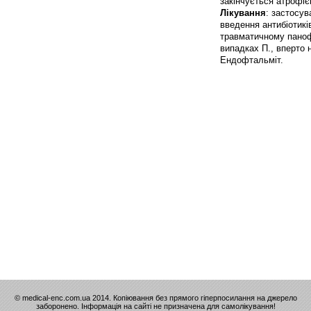
закінчується атрофіє
Лікування
: застосув
введення антибіотикі
травматичному паноф
випадках П., вперто 
Ендофтальміт.
© medical-enc.com.ua 2014. Копіювання без прямого гіперпосилання на джерело
заборонено. Інформація на сайті не призначена для самолікування!