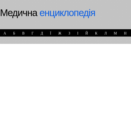
Медична
енциклопедія
А
Б
В
Г
Д
Ї
Ж
З
І
Й
К
Л
М
Н