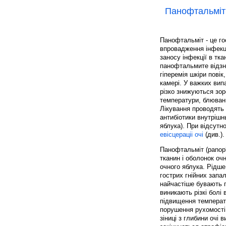
Панофтальміт
Панофтальміт - це го
впровадження інфекц
заносу інфекції в тк
панофтальмите відзна
гіперемія шкіри повік
камері. У важких вип
різко знижуються зо
температури, блюван
Лікування проводять 
антибіотики внутрішн
яблука). При відсутн
евісцераціі очі
(див.).
Панофтальміт (panopht
тканин і оболонок оч
очного яблука. Рідше
гострих гнійних запа
найчастіше бувають 
виникають різкі болі 
підвищення температу
порушення рухомості о
зіниці з глибини очі