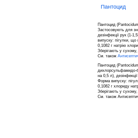
Пантоцид
Пантоцид (Pantocidum
Застосовують для зне
дезінфекції рук (1-1
випуску: пігулки, що 
0,1082 г натрію хлор
Зберігають у сухому,
См. також
Антисептич
Пантоцид (Pantocidum;
дихлорсульфамидо-бе
на 0,5 л), дезінфекці
Форма випуску: пігулк
0,1082 г хлориду нат
Зберігають у сухому,
См. також Антисептич