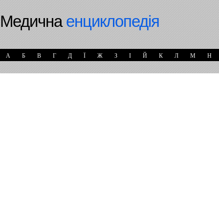
Медична
енциклопедія
А
Б
В
Г
Д
Ї
Ж
З
І
Й
К
Л
М
Н