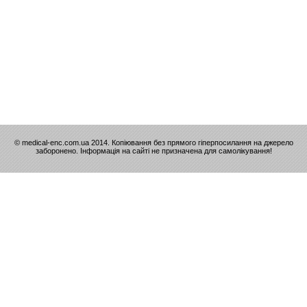
© medical-enc.com.ua 2014. Копіювання без прямого гіперпосилання на джерело
заборонено. Інформація на сайті не призначена для самолікування!