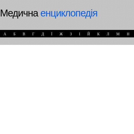
Медична
енциклопедія
А
Б
В
Г
Д
Ї
Ж
З
І
Й
К
Л
М
Н