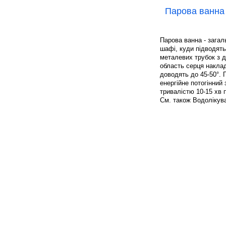
Парова ванна
Парова ванна - загал
шафі, куди підводят
металевих трубок з д
область серця накла
доводять до 45-50°. 
енергійне потогінни
тривалістю 10-15 хв п
См. також Водолікув