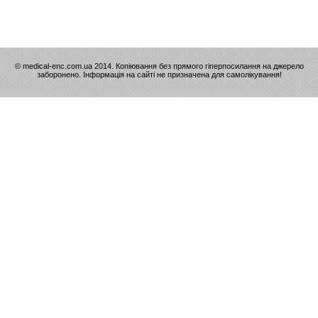
© medical-enc.com.ua 2014. Копіювання без прямого гіперпосилання на джерело
заборонено. Інформація на сайті не призначена для самолікування!