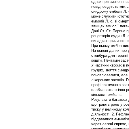
однак при вивченні в
невідповідність між 
синдрому емболії Л. 
може служити істотно
емболії Л. с. зі сме
явищах емболії леген
Дані Ст. Ст. Парина 
рецепторів судин Л. 
випадках причиною с
При цьому ембол викл
На основі даних про 
стовбура для терапії
кошти. Пентамін заст
У частини хворих в п
грудях, зняття синд
поновлювалися, але 
лікарських засобів. 
профілактичного зас
слабка патологічна р
кількості емболів.
Результати багатьох
що грають роль у роз
тиску у великому кол
діяльності. 2. Рефлек
піддавалися емболіза
через легені сприяє,
механічним закриттям