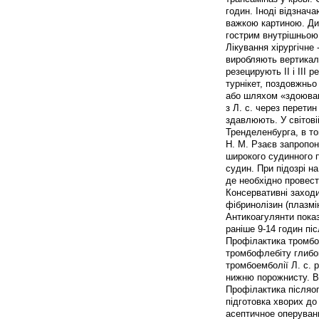
годин. Іноді відзнач
важкою картиною. Ди
гострим внутрішньою
Лікування хірургічне 
виробляють вертикаль
резецирують II і III
турнікет, поздовжньо
або шляхом «здоюван
з Л. с. через перети
здавлюють. У світові
Тренделенбурга, в то
Н. М. Рзаєв запропон
широкого судинного 
судин. При підозрі н
де необхідно провест
Консервативні заходи
фібринолізин (плазмін
Антикоагулянти показ
раніше 9-14 годин пі
Профілактика тромбое
тромбофлебіту глибоки
тромбоемболії Л. с. 
нижню порожнисту. В
Профілактика післяоп
підготовка хворих до
асептичное оперуванн