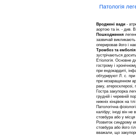
Патологія лег
Вроджені вади
- атр
аортою та ін. - див. 
Пошкодження
легене
зазвичай викликають 
оперировав його і на
Тромбоз та емболія
зустрічаються досить 
Етіологія. Основне дж
гострому і хронічном
при ендокардиті, інф
обтурируют Л. с. пр
при незаращенном арт
раку, атеросклерозі, г
Гостра закупорка лег
грудній і черевній п
нижніх кінцівок на тл
Патологічна фізіолог
калібру; іноді він не
стовбура або у місця 
Розвиток синдрому ем
стовбура або його гі
вважали, що закупор