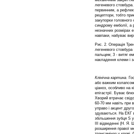
легеневого стовбура.
первинним, а рефлект
рецептори, тобто при
закупорки головного 
синдрому емболії, а
незначних розмірах 
навпаки, набуває вир
Рис. 2. Операція Тре
легеневого стовбура і
пальцем; 3 - витяг е
накладення клеми і 
Клінічна картина
. Г
або важким колапсом.
ціаноз, особливо на к
епігастрії. Буває блю
Хворий втрачає свідо
60-70 мм навіть при
управо і акцент друг
здуваються. На ЕКГ в
збільшення зубця S у
III відведенні (Н. Я.
розширення правої м
трансаміназ у крові.