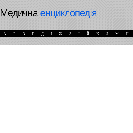
Медична
енциклопедія
А
Б
В
Г
Д
Ї
Ж
З
І
Й
К
Л
М
Н