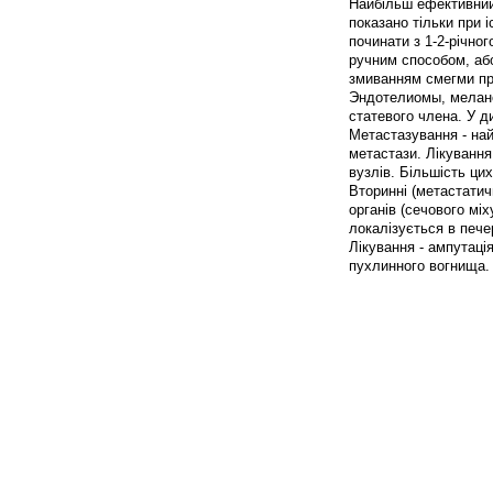
Найбільш ефективний
показано тільки при 
починати з 1-2-річног
ручним способом, аб
змиванням смегми пр
Эндотелиомы, меланом
статевого члена. У д
Метастазування - найч
метастази. Лікування
вузлів. Більшість ци
Вторинні (метастатич
органів (сечового мі
локалізується в пече
Лікування - ампутаці
пухлинного вогнища.