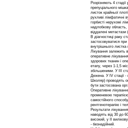
Розрізняють 4 стадії
препуціального мішка
листок крайньої плоті
рухливі лімфатичні ву
горбисті нерухомі лі
надлобкову область, 
віддалені метастази (
В діагностиці раку с
застосовуватися при 
внутрішнього листка 
Лікування залежить в
оперативне лікування 
здорових тканин і оп
етапу, через 1-1,5 мі
збільшеними. У III с
Дюкена. У IV стації -
Школяр) проводять оп
бути застосована орг
Оперативне лікування 
променевою терапією
самостійного способ
рентгенотерапію і те
Результати лікування 
наводять від 30 до 60
високий, у II виліков
- безнадійний.