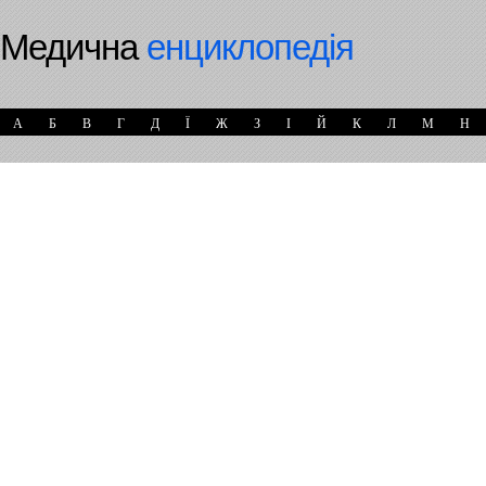
Медична
енциклопедія
А
Б
В
Г
Д
Ї
Ж
З
І
Й
К
Л
М
Н