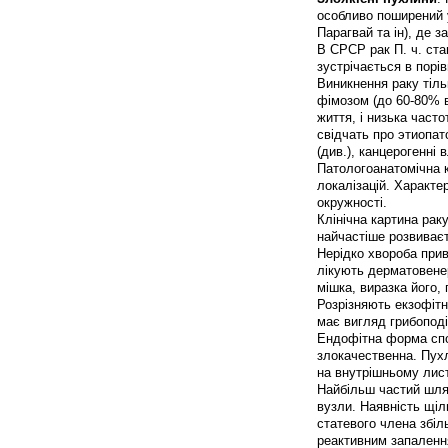
особливо поширений у
Парагвай та ін), де з
В СРСР рак П. ч. ста
зустрічається в порів
Виникнення раку тіль
фімозом (до 60-80% ви
життя, і низька часто
свідчать про этиопат
(див.), канцерогенні 
Патологоанатомічна 
локалізацій. Характер
окружності.
Клінічна картина рак
найчастіше розвиваєт
Нерідко хвороба прив
лікують дерматовене
мішка, виразка його
Розрізняють екзофітн
має вигляд грибоподі
Ендофітна форма спо
злокачественна. Пухли
на внутрішньому лист
Найбільш частий шлях
вузли. Наявність щіл
статевого члена збі
реактивним запалення