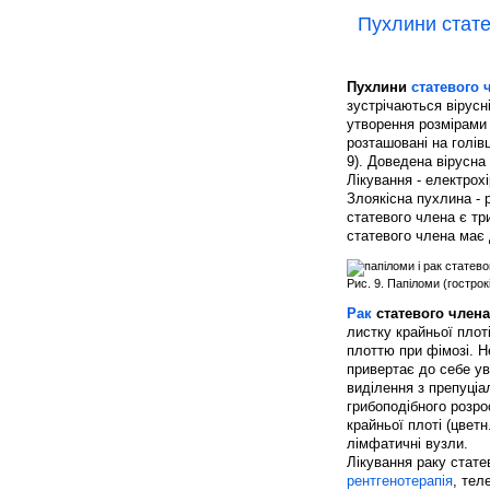
Пухлини стате
Пухлини
статевого 
зустрічаються вірусн
утворення розмірами 
розташовані на голів
9). Доведена вірусна
Лікування - електрох
Злоякісна пухлина - 
статевого члена є тр
статевого члена має
Рис. 9. Папіломи (гострок
Рак
статевого члена
листку крайньої плот
плоттю при фімозі. Н
привертає до себе ув
виділення з препуці
грибоподібного розро
крайньої плоті (цветн
лімфатичні вузли.
Лікування раку стате
рентгенотерапія
, тел