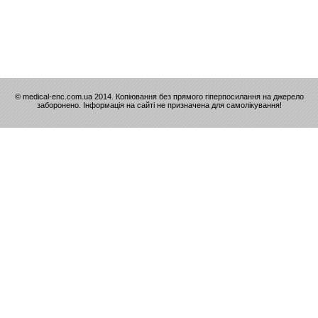
© medical-enc.com.ua 2014. Копіювання без прямого гіперпосилання на джерело
заборонено. Інформація на сайті не призначена для самолікування!