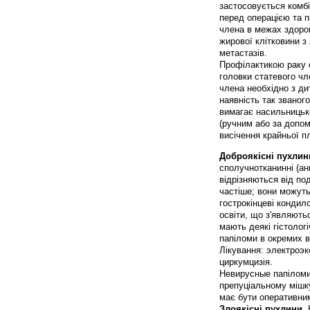
застосовується комб
перед операцією та п
члена в межах здоров
жирової клітковини з
метастазів.
Профілактикою раку с
головки статевого чле
члена необхідно з дит
наявність так званог
вимагає насильницьк
(ручним або за допом
висічення крайньої п
Доброякісні пухлин
сполучнотканинні (анг
відрізняються від по
частіше; вони можуть
гострокінцеві кондил
освіти, що з'являютьс
мають деякі гістологі
папіломи в окремих в
Лікування: электроэк
циркумцизія.
Невирусные папіломи
препуціальному мішку
має бути оперативни
Злоякісні пухлини
.